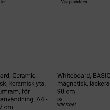
kten
Visa produkten
ard, Ceramic,
Whiteboard, BASIC
k, keramisk yta,
magnetisk, lackera
umram, för
90 cm
 användning, A4 -
DSI
WBS50263
,7 cm