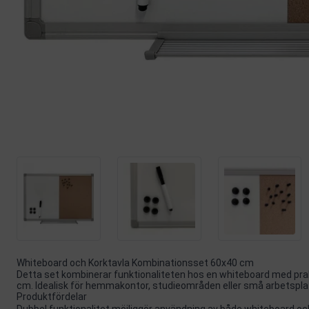
Whiteboard och Korktavla Kombinationsset 60x40 cm
Detta set kombinerar funktionaliteten hos en whiteboard med pra
cm. Idealisk för hemmakontor, studieområden eller små arbetspla
Produktfördelar
Dubbel funktionalitet möjliggör användning av både whiteboard o