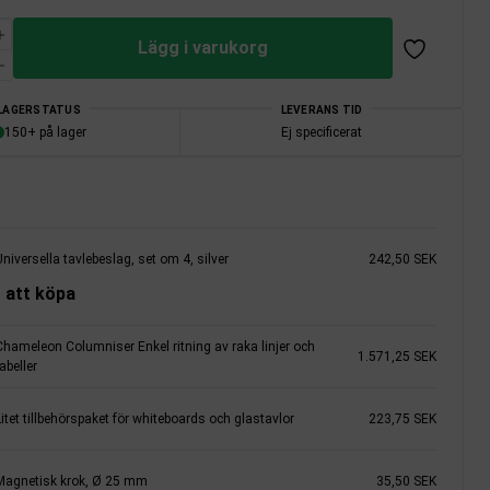
Lägg i varukorg
LAGERSTATUS
LEVERANS TID
150+ på lager
Ej specificerat
niversella tavlebeslag, set om 4, silver
242,50 SEK
 att köpa
Chameleon Columniser Enkel ritning av raka linjer och
1.571,25 SEK
abeller
itet tillbehörspaket för whiteboards och glastavlor
223,75 SEK
Magnetisk krok, Ø 25 mm
35,50 SEK