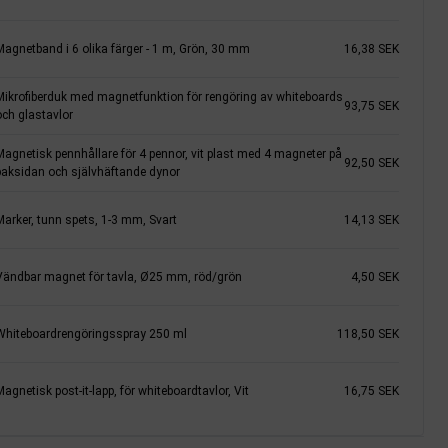
Magnetband i 6 olika färger - 1 m, Grön, 30 mm
16,38 SEK
Mikrofiberduk med magnetfunktion för rengöring av whiteboards
93,75 SEK
och glastavlor
Magnetisk pennhållare för 4 pennor, vit plast med 4 magneter på
92,50 SEK
baksidan och självhäftande dynor
Marker, tunn spets, 1-3 mm, Svart
14,13 SEK
Vändbar magnet för tavla, Ø25 mm, röd/grön
4,50 SEK
Whiteboardrengöringsspray 250 ml
118,50 SEK
agnetisk post-it-lapp, för whiteboardtavlor, Vit
16,75 SEK