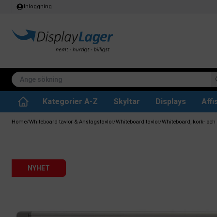
Inloggning
Kategorier A-Z
Skyltar
Displays
Aff
Papperskorg för inomhus
Whiteboard tavlor
Köksrullar & toa
Tillbehär & res
Vrid- / vändbara tavlor
Griffeltavla skylta
Home
/
Whiteboard tavlor & Anslagstavlor
/
Whiteboard tavlor
/
Whiteboard, kork- och
NYHET