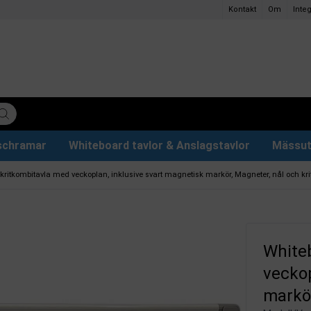
Kontakt
Om
Integ
ischramar
Whiteboard tavlor & Anslagstavlor
Mässut
lettpapper
ervdelar
r
Plakathållare och Plakatställ
Eventtält & Paviljonger
Ljuslåda och Ljusskylt
Glastavlor & Tillbehör
Papper och pennor
 kritkombitavla med veckoplan, inklusive svart magnetisk markör, Magneter, nål och kri
Whiteb
veckop
markör