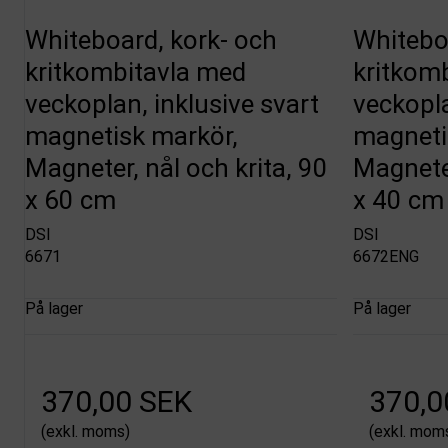
Whiteboard, kork- och
Whitebo
kritkombitavla med
kritkom
veckoplan, inklusive svart
veckopla
magnetisk markör,
magneti
Magneter, nål och krita, 90
Magneter
x 60 cm
x 40 cm
DSI
DSI
6671
6672ENG
På lager
På lager
370,00 SEK
370,0
(exkl. moms)
(exkl. mom