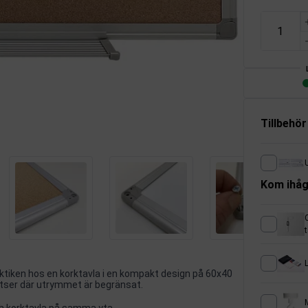
Tillbehör
U
Kom ihåg
t
L
ktiken hos en korktavla i en kompakt design på 60x40
tser där utrymmet är begränsat.
ch korktavla på samma yta.