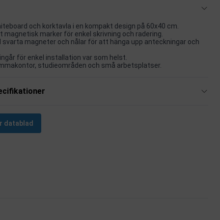
teboard och korktavla i en kompakt design på 60x40 cm.
rt magnetisk marker för enkel skrivning och radering.
 svarta magneter och nålar för att hänga upp anteckningar och
ngår för enkel installation var som helst.
emmakontor, studieområden och små arbetsplatser.
cifikationer
r datablad