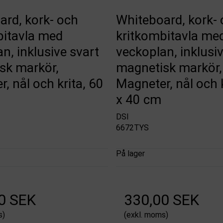
ard, kork- och
Whiteboard, kork-
bitavla med
kritkombitavla me
n, inklusive svart
veckoplan, inklusiv
sk markör,
magnetisk markör,
, nål och krita, 60
Magneter, nål och k
x 40 cm
DSI
6672TYS
På lager
0 SEK
330,00 SEK
s)
(exkl. moms)