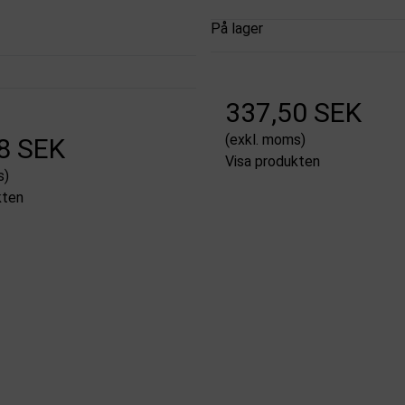
På lager
337,50 SEK
(exkl. moms)
8 SEK
Visa produkten
s)
kten