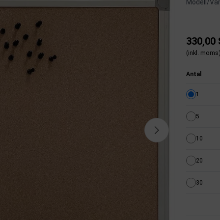
Modell/Var
330,00
(inkl. moms
Antal
1
5
10
20
30