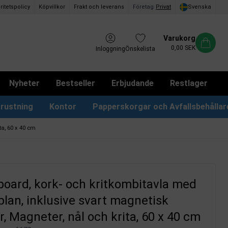
ritetspolicy
Köpvillkor
Frakt och leverans
Företag
/
Privat
Svenska
Varukorg
0,00 SEK
Inloggning
Önskelista
Nyheter
Bestseller
Erbjudande
Restlager
rustning
Kontor
Papperskorgar och Avfallsbehållar
Papperskorgar & Påsar
Förslagslådor & Boxar
ta, 60 x 40 cm
oard, kork- och kritkombitavla med
lan, inklusive svart magnetisk
, Magneter, nål och krita, 60 x 40 cm