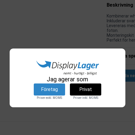
Beskrivning
Kombinerar whi
Inkluderar sva
Levereras med
foton.
Monteringskit i
Perfekt för h
Tekniska spe
Ladda ne
Jag agerar som
Företag
Privat
Relaterade produkter
Priser exkl. MOMS
Priser inkl. MOMS