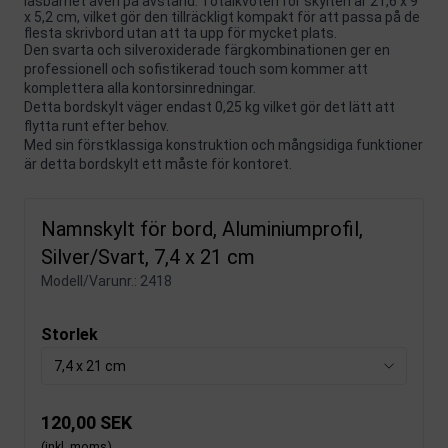
läsbarhet även på avstånd. Totalkvoten för skylten är 21,6 x 9
x 5,2 cm, vilket gör den tillräckligt kompakt för att passa på de
flesta skrivbord utan att ta upp för mycket plats.
Den svarta och silveroxiderade färgkombinationen ger en
professionell och sofistikerad touch som kommer att
komplettera alla kontorsinredningar.
Detta bordskylt väger endast 0,25 kg vilket gör det lätt att
flytta runt efter behov.
Med sin förstklassiga konstruktion och mångsidiga funktioner
är detta bordskylt ett måste för kontoret.
Namnskylt för bord, Aluminiumprofil,
Silver/Svart, 7,4 x 21 cm
Modell/Varunr.:
2418
Storlek
7,4 x 21 cm
120,00 SEK
(inkl. moms)