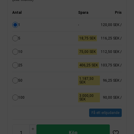
Antal
Spara
Pris
1
-
120,00 SEK
/
5
18,75 SEK
116,25 SEK
/
10
75,00 SEK
112,50 SEK
/
25
406,25 SEK
103,75 SEK
/
1.187,50
50
96,25 SEK
/
SEK
3.000,00
100
90,00 SEK
/
SEK
Få ett erbjudande
Köp