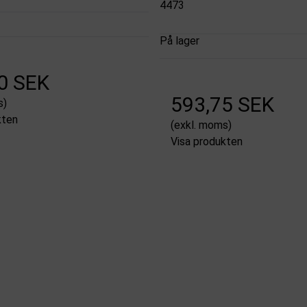
4473
På lager
0 SEK
593,75 SEK
s)
kten
(exkl. moms)
Visa produkten