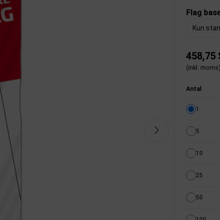
Flag bas
Kun sta
458,75
(inkl. moms
Antal
1
5
10
25
50
100