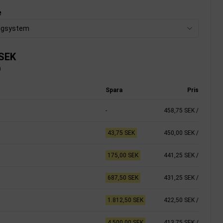
e
ngsystem
 SEK
)
Spara
Pris
-
458,75 SEK
/
43,75 SEK
450,00 SEK
/
175,00 SEK
441,25 SEK
/
687,50 SEK
431,25 SEK
/
1.812,50 SEK
422,50 SEK
/
4.500,00 SEK
413,75 SEK
/