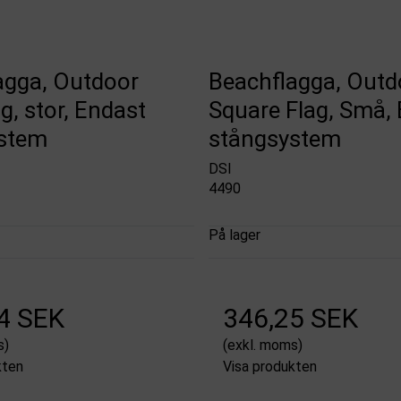
agga, Outdoor
Beachflagga, Outd
g, stor, Endast
Square Flag, Små,
stem
stångsystem
DSI
4490
På lager
4 SEK
346,25 SEK
s)
(exkl. moms)
kten
Visa produkten