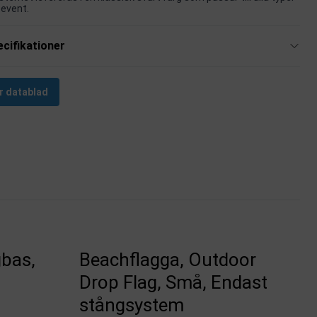
 event.
cifikationer
r datablad
gbas,
Beachflagga, Outdoor
Drop Flag, Små, Endast
stångsystem