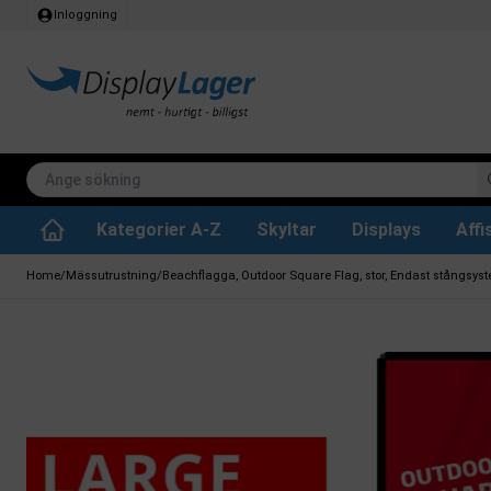
Inloggning
Kategorier A-Z
Skyltar
Displays
Aff
Papperskorg för inomhus
Whiteboard tavlor
Köksrullar & toa
Tillbehär & res
Vrid- / vändbara tavlor
Griffeltavla skylta
Home
/
Mässutrustning
/
Beachflagga, Outdoor Square Flag, stor, Endast stångsys