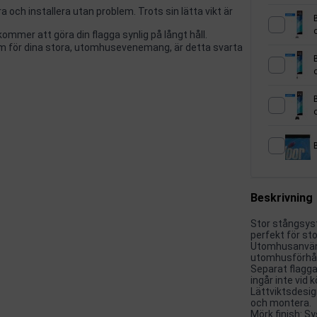
ra och installera utan problem. Trots sin lätta vikt är
mer att göra din flagga synlig på långt håll.
em för dina stora, utomhusevenemang, är detta svarta
o
Beskrivning
Stor stångsyst
perfekt för sto
Utomhusanvändn
utomhusförhål
Separat flagga
ingår inte vid
Lättviktsdesig
och montera.
Mörk finish: Sy