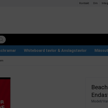
Kontakt
Om
Integ
ischramar
Whiteboard tavlor & Anslagstavlor
Mässut
lettpapper
ervdelar
r
Plakathållare och Plakatställ
Eventtält & Paviljonger
Ljuslåda och Ljusskylt
Glastavlor & Tillbehör
Papper och pennor
tem
Beachf
Endas
Modell/Var