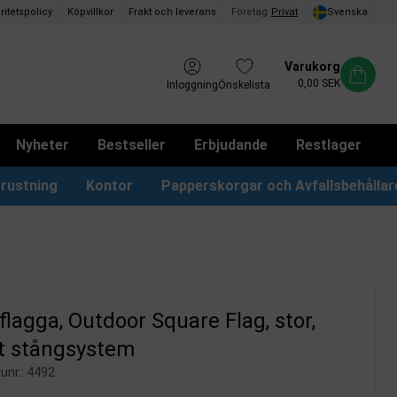
ritetspolicy
Köpvillkor
Frakt och leverans
Företag
/
Privat
Svenska
Varukorg
0,00 SEK
Inloggning
Önskelista
Nyheter
Bestseller
Erbjudande
Restlager
rustning
Kontor
Papperskorgar och Avfallsbehållar
Papperskorgar & Påsar
Förslagslådor & Boxar
lagga, Outdoor Square Flag, stor,
t stångsystem
unr.:
4492