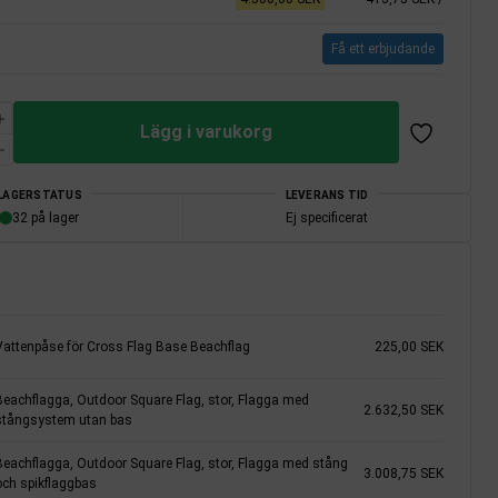
Få ett erbjudande
Lägg i varukorg
LAGERSTATUS
LEVERANS TID
32 på lager
Ej specificerat
Vattenpåse för Cross Flag Base Beachflag
225,00 SEK
Beachflagga, Outdoor Square Flag, stor, Flagga med
2.632,50 SEK
stångsystem utan bas
Beachflagga, Outdoor Square Flag, stor, Flagga med stång
3.008,75 SEK
och spikflaggbas