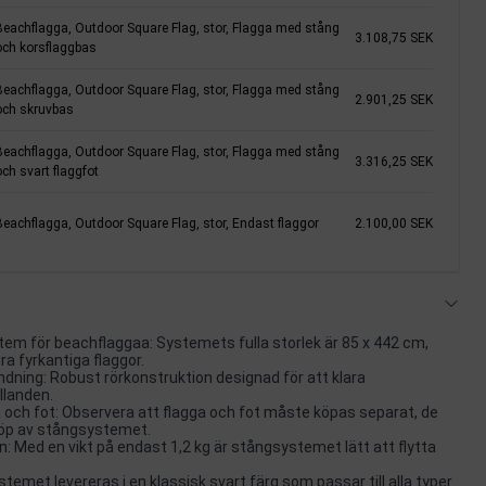
Beachflagga, Outdoor Square Flag, stor, Flagga med stång
3.108,75 SEK
och korsflaggbas
Beachflagga, Outdoor Square Flag, stor, Flagga med stång
2.901,25 SEK
och skruvbas
Beachflagga, Outdoor Square Flag, stor, Flagga med stång
3.316,25 SEK
ch svart flaggfot
Beachflagga, Outdoor Square Flag, stor, Endast flaggor
2.100,00 SEK
em för beachflaggaa: Systemets fulla storlek är 85 x 442 cm,
ra fyrkantiga flaggor.
ing: Robust rörkonstruktion designad för att klara
landen.
 och fot: Observera att flagga och fot måste köpas separat, de
 köp av stångsystemet.
n: Med en vikt på endast 1,2 kg är stångsystemet lätt att flytta
stemet levereras i en klassisk svart färg som passar till alla typer