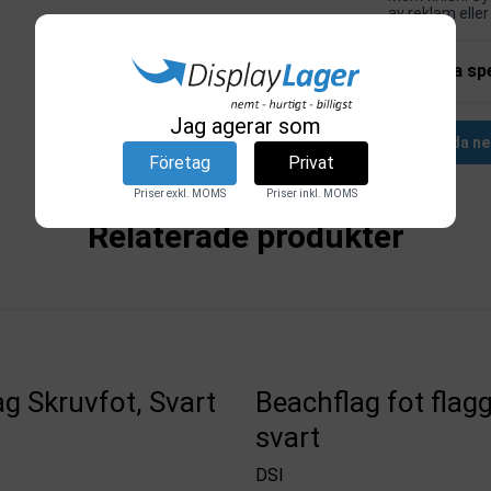
av reklam eller
Tekniska spe
Jag agerar som
Ladda ne
Företag
Privat
Priser exkl. MOMS
Priser inkl. MOMS
Relaterade produkter
g Skruvfot, Svart
Beachflag fot flag
svart
DSI