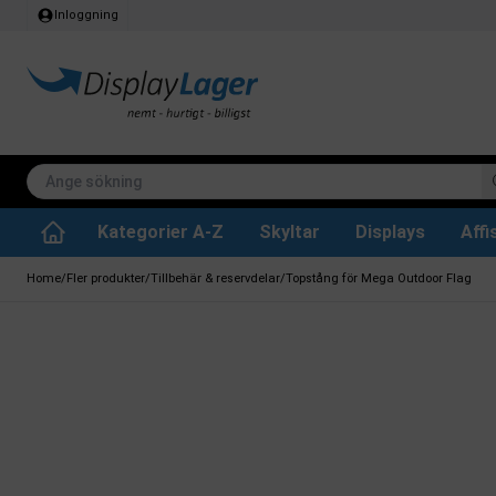
Inloggning
Kategorier A-Z
Skyltar
Displays
Aff
Papperskorg för inomhus
Whiteboard tavlor
Köksrullar & toa
Tillbehär & res
Vrid- / vändbara tavlor
Griffeltavla skylta
Home
/
Fler produkter
/
Tillbehär & reservdelar
/
Topstång för Mega Outdoor Flag