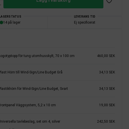
Lägg i varukorg
LAGERSTATUS
LEVERANS TID
14 på lager
Ej specificerat
Logotyptopp för tung utomhusskylt, 70 x 100 cm
460,00 SEK
Plast Hörn till Wind-Sign/Line Budget Grå
34,13 SEK
Plastikhörn för Wind-Sign/Line Budget, Svart
34,13 SEK
Frontpanel Väggsystem, 5,2 x 10 cm
19,00 SEK
niversella tavlebeslag, set om 4, silver
242,50 SEK