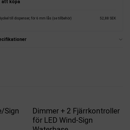
 att köpa
yckel till dispenser, för 6 mm lås (se tillbehör)
52,88 SEK
cifikationer
e/Sign
Dimmer + 2 Fjärrkontroller
för LED Wind-Sign
Waterbase