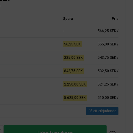
)
Spara
Pris
-
566,25 SEK
/
56,25 SEK
555,00 SEK
/
225,00 SEK
543,75 SEK
/
843,75 SEK
532,50 SEK
/
2.250,00 SEK
521,25 SEK
/
5.625,00 SEK
510,00 SEK
/
Få ett erbjudande