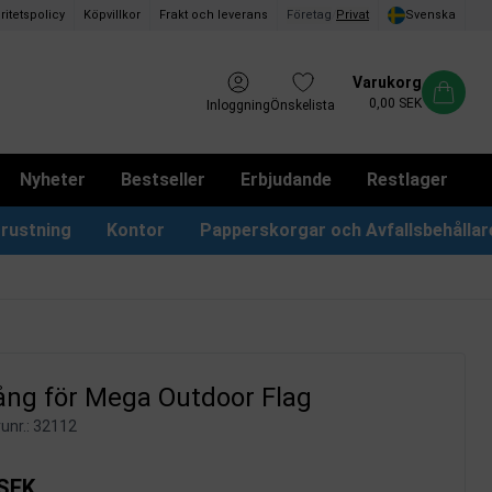
ritetspolicy
Köpvillkor
Frakt och leverans
Företag
/
Privat
Svenska
Varukorg
0,00 SEK
Inloggning
Önskelista
Nyheter
Bestseller
Erbjudande
Restlager
rustning
Kontor
Papperskorgar och Avfallsbehållar
Papperskorgar & Påsar
Förslagslådor & Boxar
ång för Mega Outdoor Flag
unr.:
32112
 SEK