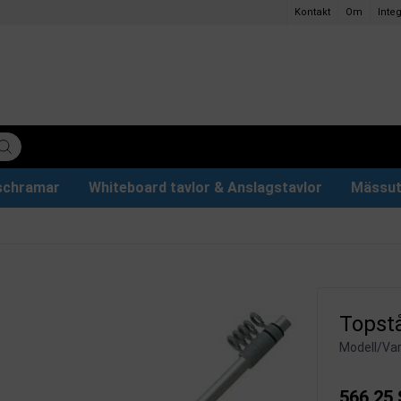
Kontakt
Om
Integ
ischramar
Whiteboard tavlor & Anslagstavlor
Mässut
lettpapper
ervdelar
r
Plakathållare och Plakatställ
Eventtält & Paviljonger
Ljuslåda och Ljusskylt
Glastavlor & Tillbehör
Papper och pennor
Topst
Modell/Var
566,25