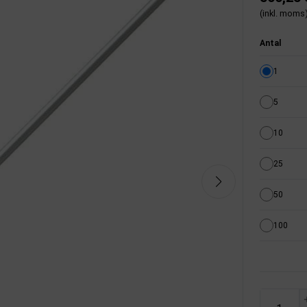
(inkl. moms
Antal
1
5
10
25
50
100