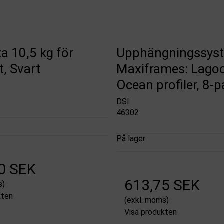
ta 10,5 kg för
Upphängningssyst
t, Svart
Maxiframes: Lago
Ocean profiler, 8-
DSI
46302
På lager
0 SEK
613,75 SEK
s)
kten
(exkl. moms)
Visa produkten