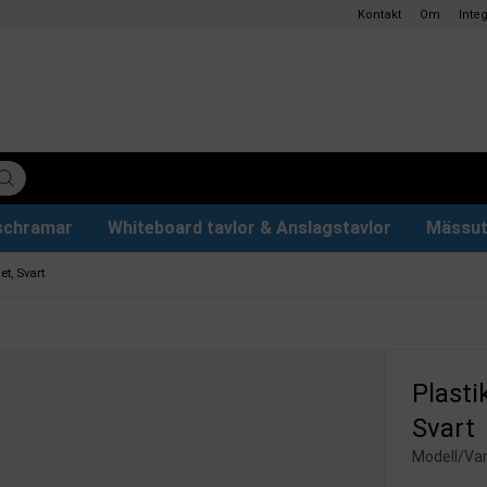
Kontakt
Om
Integ
ischramar
Whiteboard tavlor & Anslagstavlor
Mässut
lettpapper
ervdelar
r
Plakathållare och Plakatställ
Eventtält & Paviljonger
Ljuslåda och Ljusskylt
Glastavlor & Tillbehör
Papper och pennor
t, Svart
Plasti
Svart
Modell/Var