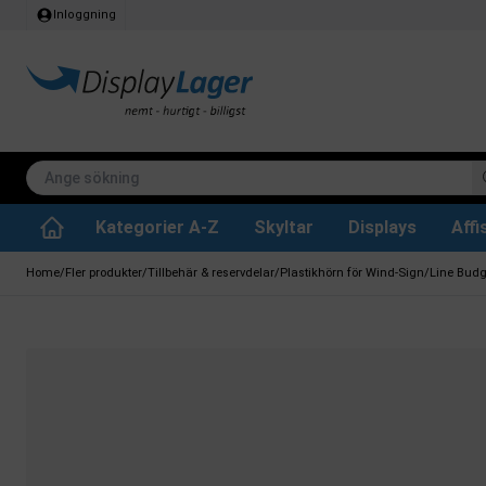
Inloggning
Kategorier A-Z
Skyltar
Displays
Aff
Papperskorg för inomhus
Whiteboard tavlor
Köksrullar & toa
Tillbehär & res
Vrid- / vändbara tavlor
Griffeltavla skylta
Home
/
Fler produkter
/
Tillbehär & reservdelar
/
Plastikhörn för Wind-Sign/Line Budge