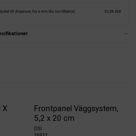
yckel till dispenser, för 6 mm lås (se tillbehör)
52,88 SEK
cifikationer
 X
Frontpanel Väggsystem,
5,2 x 20 cm
DSI
26912