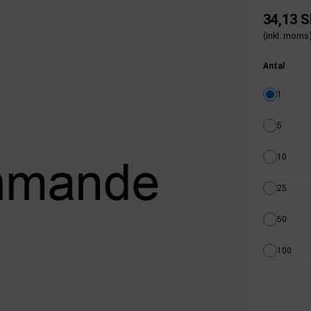
34,13 
(inkl. moms
Antal
1
5
10
25
50
100