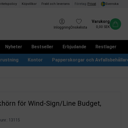
ritetspolicy
Köpvillkor
Frakt och leverans
Företag
/
Privat
Svenska
Varukorg
0,00 SEK
Inloggning
Önskelista
Nyheter
Bestseller
Erbjudande
Restlager
rustning
Kontor
Papperskorgar och Avfallsbehållar
Papperskorgar & Påsar
Förslagslådor & Boxar
khörn för Wind-Sign/Line Budget,
unr.:
13115