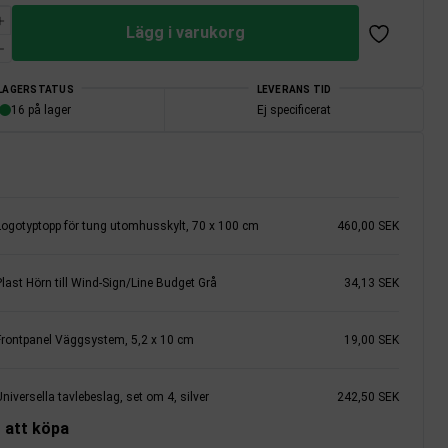
Lägg i varukorg
LAGERSTATUS
LEVERANS TID
16 på lager
Ej specificerat
Logotyptopp för tung utomhusskylt, 70 x 100 cm
460,00 SEK
Plast Hörn till Wind-Sign/Line Budget Grå
34,13 SEK
Frontpanel Väggsystem, 5,2 x 10 cm
19,00 SEK
niversella tavlebeslag, set om 4, silver
242,50 SEK
 att köpa