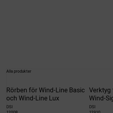
Alla produkter
Rörben för Wind-Line Basic
Verktyg 
och Wind-Line Lux
Wind-Si
DSI
DSI
12008
12910