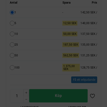
Antal
Spara
Pris
1
-
142,50 SEK
/
5
12,50 SEK
140,00 SEK
/
10
50,00 SEK
137,50 SEK
/
25
187,50 SEK
135,00 SEK
/
50
562,50 SEK
131,25 SEK
/
1.375,00
100
128,75 SEK
/
SEK
Få ett erbjudande
Köp