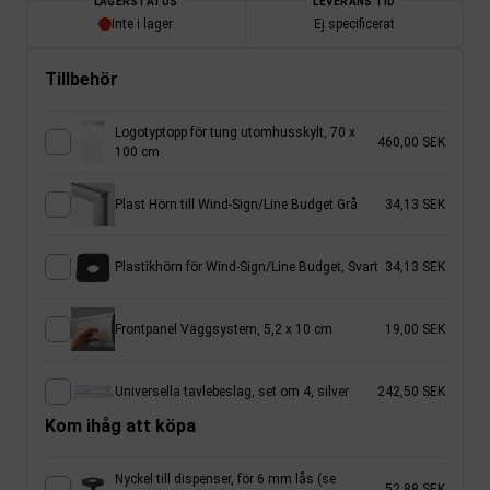
LAGERSTATUS
LEVERANS TID
Inte i lager
Ej specificerat
Tillbehör
Logotyptopp för tung utomhusskylt, 70 x
460,00 SEK
100 cm
Plast Hörn till Wind-Sign/Line Budget Grå
34,13 SEK
Plastikhörn för Wind-Sign/Line Budget, Svart
34,13 SEK
Frontpanel Väggsystem, 5,2 x 10 cm
19,00 SEK
Universella tavlebeslag, set om 4, silver
242,50 SEK
Kom ihåg att köpa
Nyckel till dispenser, för 6 mm lås (se
52,88 SEK