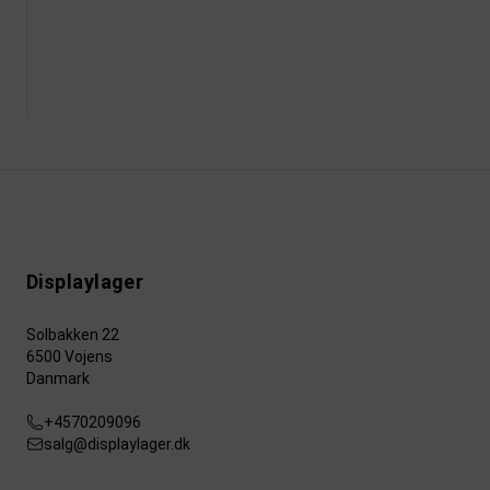
Displaylager
Solbakken 22
6500 Vojens
Danmark
+4570209096
salg@displaylager.dk