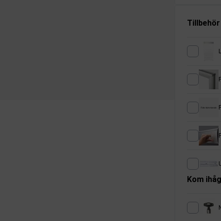
Tillbehör
U
Kom ihåg
N