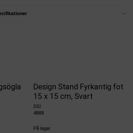
cifikationer
gsögla
Design Stand Fyrkantig fot
15 x 15 cm, Svart
DSI
4888
På lager