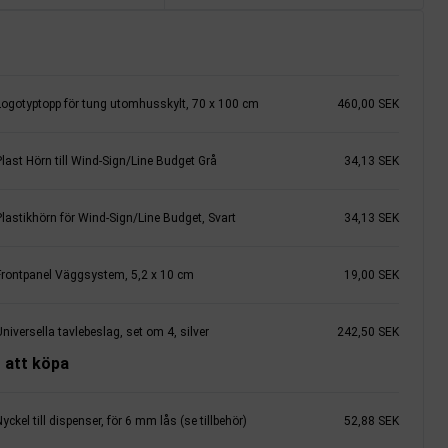
Logotyptopp för tung utomhusskylt, 70 x 100 cm
460,00 SEK
Plast Hörn till Wind-Sign/Line Budget Grå
34,13 SEK
Plastikhörn för Wind-Sign/Line Budget, Svart
34,13 SEK
Frontpanel Väggsystem, 5,2 x 10 cm
19,00 SEK
niversella tavlebeslag, set om 4, silver
242,50 SEK
 att köpa
yckel till dispenser, för 6 mm lås (se tillbehör)
52,88 SEK