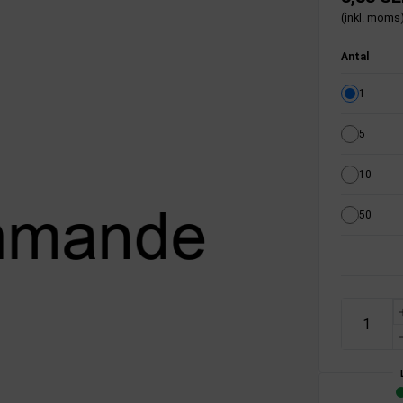
(inkl. moms
Antal
1
5
10
50