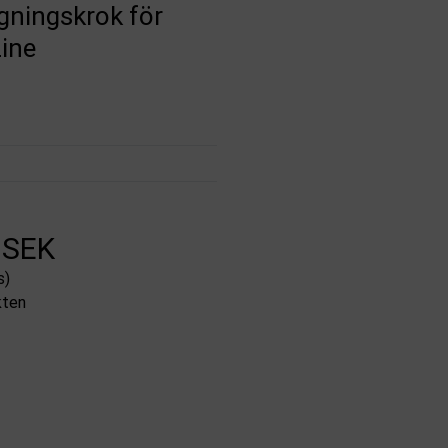
ningskrok för
Line
 SEK
s)
kten