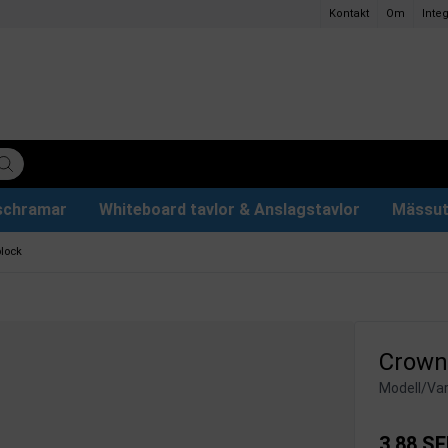
Kontakt
Om
Integ
ischramar
Whiteboard tavlor & Anslagstavlor
Mässut
lettpapper
ervdelar
r
Plakathållare och Plakatställ
Eventtält & Paviljonger
Ljuslåda och Ljusskylt
Glastavlor & Tillbehör
Papper och pennor
block
Crown 
Modell/Var
3,88 SE