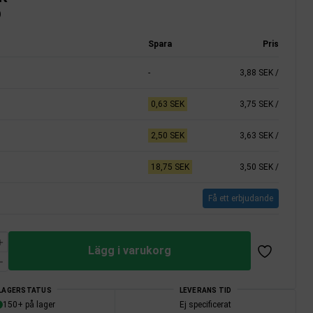
)
Spara
Pris
-
3,88 SEK
/
0,63 SEK
3,75 SEK
/
2,50 SEK
3,63 SEK
/
18,75 SEK
3,50 SEK
/
Få ett erbjudande
Lägg i varukorg
LAGERSTATUS
LEVERANS TID
150+ på lager
Ej specificerat