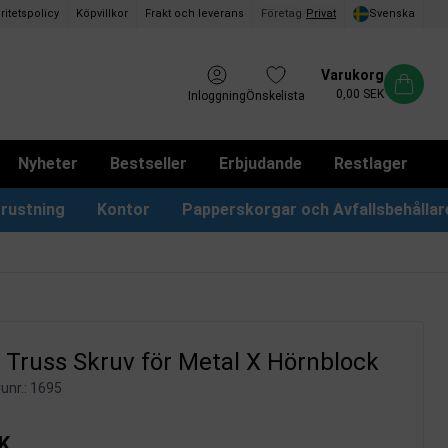
ritetspolicy
Köpvillkor
Frakt och leverans
Företag
/
Privat
Svenska
Varukorg
0,00 SEK
Inloggning
Önskelista
Nyheter
Bestseller
Erbjudande
Restlager
rustning
Kontor
Papperskorgar och Avfallsbehållar
Papperskorgar & Påsar
Förslagslådor & Boxar
Truss Skruv för Metal X Hörnblock
unr.:
1695
K