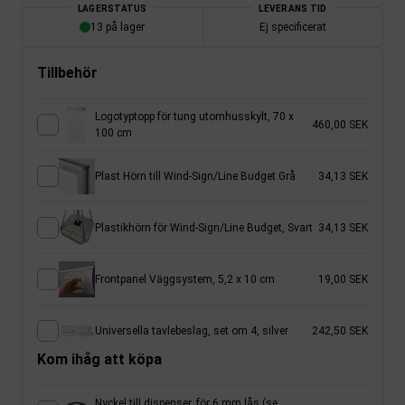
LAGERSTATUS
LEVERANS TID
13 på lager
Ej specificerat
Tillbehör
Logotyptopp för tung utomhusskylt, 70 x
460,00 SEK
100 cm
Plast Hörn till Wind-Sign/Line Budget Grå
34,13 SEK
Plastikhörn för Wind-Sign/Line Budget, Svart
34,13 SEK
Frontpanel Väggsystem, 5,2 x 10 cm
19,00 SEK
Universella tavlebeslag, set om 4, silver
242,50 SEK
Kom ihåg att köpa
Nyckel till dispenser, för 6 mm lås (se