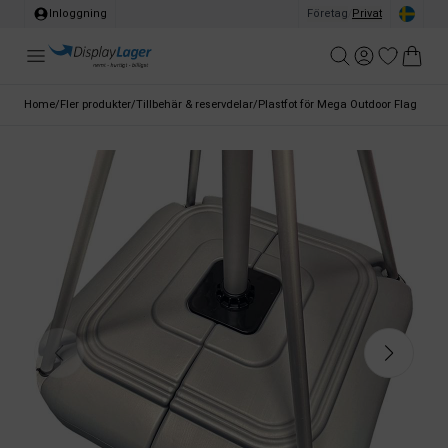
Inloggning
Företag
/
Privat
Home
/
Fler produkter
/
Tillbehär & reservdelar
/
Plastfot för Mega Outdoor Flag