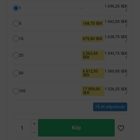
1.696,25 SEK
1
-
/
1.662,50 SEK
5
168,75 SEK
/
1.628,75 SEK
10
675,00 SEK
/
2.562,50
1.593,75 SEK
25
SEK
/
6.812,50
1.560,00 SEK
50
SEK
/
17.000,00
1.526,25 SEK
100
SEK
/
Få ett erbjudande
Köp