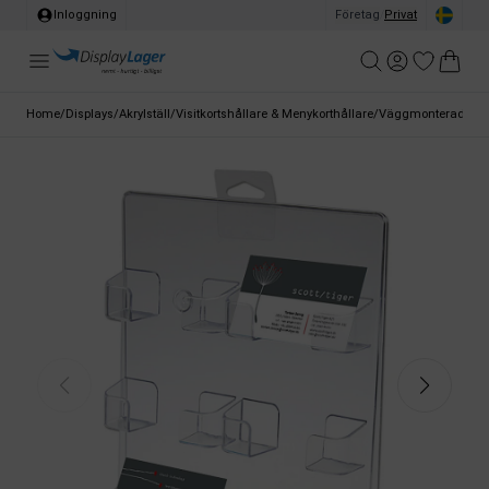
Inloggning
Företag
/
Privat
Home
/
Displays
/
Akrylställ
/
Visitkortshållare & Menykorthållare
/
Väggmonterad akryl v