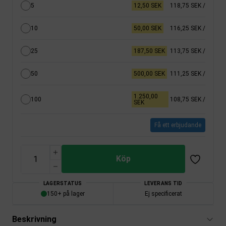
5
12,50 SEK
118,75 SEK
/
10
50,00 SEK
116,25 SEK
/
25
187,50 SEK
113,75 SEK
/
50
500,00 SEK
111,25 SEK
/
1.250,00
100
108,75 SEK
/
SEK
Få ett erbjudande
Köp
LAGERSTATUS
LEVERANS TID
150+ på lager
Ej specificerat
Beskrivning