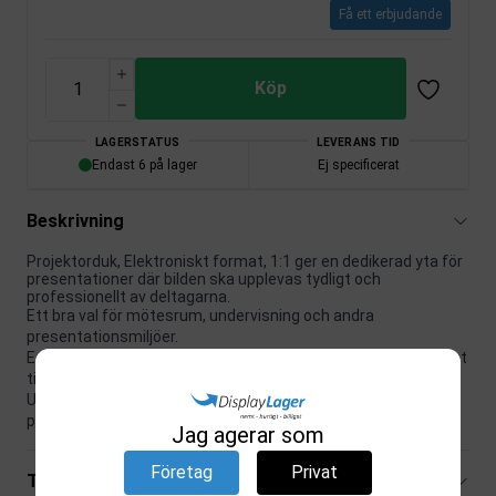
Få ett erbjudande
Köp
LAGERSTATUS
LEVERANS TID
Endast 6 på lager
Ej specificerat
Beskrivning
Projektorduk, Elektroniskt format, 1:1 ger en dedikerad yta för
presentationer där bilden ska upplevas tydligt och
professionellt av deltagarna.
Ett bra val för mötesrum, undervisning och andra
presentationsmiljöer.
Ett bra val när funktion och presentation ska fungera naturligt
tillsammans.
Utvecklad för miljöer där lösningen gärna får vara både
praktisk och inbjudande.
Jag agerar som
Företag
Privat
Tekniska specifikationer