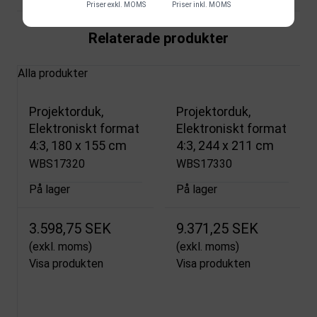
Priser exkl. MOMS
Priser inkl. MOMS
Relaterade produkter
Alla produkter
Projektorduk,
Projektorduk,
Elektroniskt format
Elektroniskt format
4:3, 180 x 155 cm
4:3, 244 x 211 cm
WBS17320
WBS17330
På lager
På lager
3.598,75 SEK
9.371,25 SEK
(exkl. moms)
(exkl. moms)
Visa produkten
Visa produkten