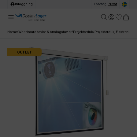
Inloggning
Företag
/
Privat
Home
/
Whiteboard tavlor & Anslagstavlor
/
Projektorduk
/
Projektorduk, Elektroniskt 
OUTLET