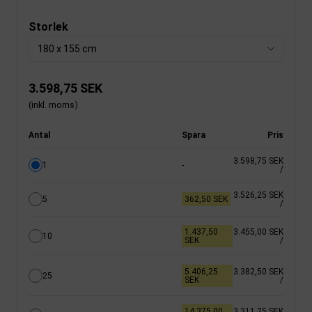
Storlek
180 x 155 cm
3.598,75 SEK
(inkl. moms)
Antal
Spara
Pris
3.598,75 SEK
1
-
/
3.526,25 SEK
5
362,50 SEK
/
1.437,50
3.455,00 SEK
10
SEK
/
5.406,25
3.382,50 SEK
25
SEK
/
14.375,00
3.311,25 SEK