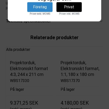
Utvecklad för miljöer där lösningen gärna får vara både
Företag
Privat
praktisk och inbjudande.
Priser exkl. MOMS
Priser inkl. MOMS
Tekniska specifikationer
Relaterade produkter
Alla produkter
Projektorduk,
Projektorduk,
Elektroniskt format
Elektroniskt format,
4:3, 244 x 211 cm
1:1, 180 x 180 cm
WBS17330
WBS17370
På lager
På lager
9.371,25 SEK
4.180,00 SEK