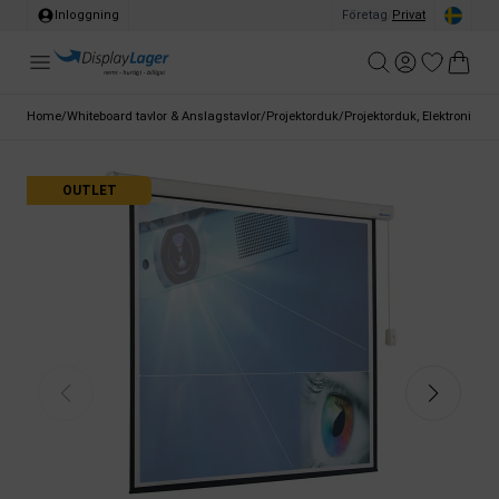
Inloggning
Företag
/
Privat
Home
/
Whiteboard tavlor & Anslagstavlor
/
Projektorduk
/
Projektorduk, Elektroniskt 
OUTLET