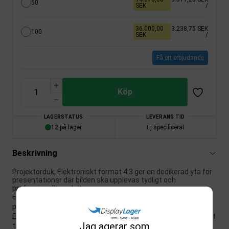
50
SEK
/
36.000,00
3.238,75 SEK
100
SEK
/
Få ett erbjudande
Köp
LAGERSTATUS
LEVERANS TID
12 på lager
Ej specificerat
Beskrivning
Projektorduk, Elektroniskt format 4:3 ger en dedikerad yta för
presentationer där bilden ska upplevas tydligt och
professionellt av deltagarna.
Ett bra val för mötesrum, undervisning och andra
presentationsmiljöer.
Ett bra val när funktion och presentation ska fungera naturligt
Jag agerar som
tillsammans.