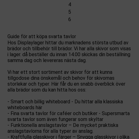
4
5
6
Guide för att köpa svarta tavlor
Hos Displaylager hittar du marknadens största utbud av
brädor och tillbehör till brädor. Vi har alla skivor som visas
i lager. då beställer du innan 14.00 skickas din beställning
samma dag och levereras nästa dag.
Vi har ett stort sortiment av skivor för att kunna
tillgodose dina önskemål och behov för skivornas
storlekar och typer. Här får du en snabb överblick över
alla brädor som du kan hitta hos oss:
- Smart och billig whiteboard - Du hittar alla klassiska
whiteboards här
- Fina svarta tavlor för caféer och butiker - Supersmarta
svarta tavlor som även fungerar som skyltar
- Funktionella anslagstavlor – De mycket praktiska
anslagstavlorna för alla typer av anslag.
- Kraftfulla glasskivor i färger – Snygga glasskivor i olika