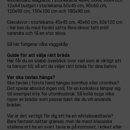
Whiteboard Magnetic i storlekarna 4xA4, 6xA4, 9xA4 och
12xA4 budget i storlekarna 60x45 cm, 90c60 cm,
120x90 cm, 150x100 cm och 180x90 cm
Glasskivor i storlekarna 45x45 cm, 40x60 cm, 60x120 cm
- här kan du med fördel sätta flera skivor tätt intill
varandra och få en stor skiva.
Så här fungerar våra väggskåp
Guide för att välja rätt bräda
Här får du en snabb överblick över vad som är viktigt att
ta hänsyn till, så att du väljer rätt bräda för dina behov.
Var ska tavlan hänga?
Ska tavlan i första hand hängas inomhus eller utomhus?
Det spelar absolut ingen roll, för en korkskiva lämpar sig
till exempel inte för utomhusbruk. Så kolla noga vilka
typer av brädor som passar bäst där du vill använda
brädan.
Var är det vettigt för dig att ha en whiteboardtavla?
Bara fantasin sätter gränser, men de mest klassiska
ställena att ha en svart tavla är på kontoret, i köket eller