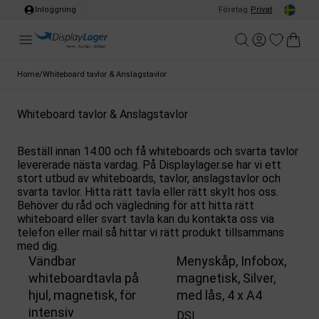
Inloggning
Företag
/
Privat
Home
/
Whiteboard tavlor & Anslagstavlor
Whiteboard tavlor & Anslagstavlor
Beställ innan 14.00 och få whiteboards och svarta tavlor
levererade nästa vardag. På Displaylager.se har vi ett
stort utbud av whiteboards, tavlor, anslagstavlor och
svarta tavlor. Hitta rätt tavla eller rätt skylt hos oss.
Behöver du råd och vägledning för att hitta rätt
whiteboard eller svart tavla kan du kontakta oss via
telefon eller mail så hittar vi rätt produkt tillsammans
med dig.
Vändbar
Menyskåp, Infobox,
whiteboardtavla på
magnetisk, Silver,
hjul, magnetisk, för
med lås, 4 x A4
intensiv
DSI