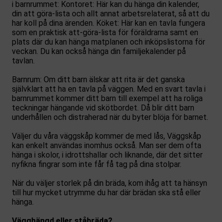
i barnrummet: Kontoret: Här kan du hänga din kalender,
din att göra-lista och allt annat arbetsrelaterat, så att du
har koll på dina ärenden. Köket: Här kan en tavla fungera
som en praktisk att-göra-lista för föräldrarna samt en
plats där du kan hänga matplanen och inköpslistorna för
veckan. Du kan också hänga din familjekalender på
tavlan.
Barnrum: Om ditt barn älskar att rita är det ganska
självklart att ha en tavla på väggen. Med en svart tavla i
barnrummet kommer ditt barn till exempel att ha roliga
teckningar hängande vid skötbordet. Då blir ditt barn
underhållen och distraherad när du byter blöja för barnet.
Väljer du våra väggskåp kommer de med lås, Väggskåp
kan enkelt användas inomhus också. Man ser dem ofta
hänga i skolor, i idrottshallar och liknande, där det sitter
nyfikna fingrar som inte får få tag på dina stolpar.
När du väljer storlek på din bräda, kom ihåg att ta hänsyn
till hur mycket utrymme du har där brädan ska stå eller
hänga.
Vägghängd eller ståbräda?