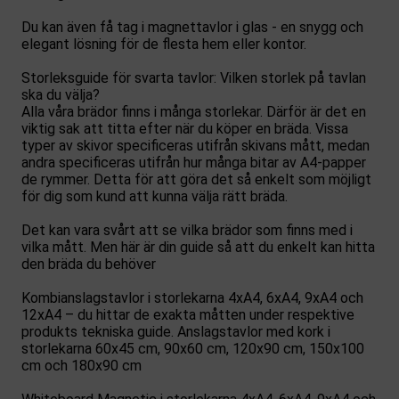
Du kan även få tag i magnettavlor i glas - en snygg och
elegant lösning för de flesta hem eller kontor.
Storleksguide för svarta tavlor: Vilken storlek på tavlan
ska du välja?
Alla våra brädor finns i många storlekar. Därför är det en
viktig sak att titta efter när du köper en bräda. Vissa
typer av skivor specificeras utifrån skivans mått, medan
andra specificeras utifrån hur många bitar av A4-papper
de rymmer. Detta för att göra det så enkelt som möjligt
för dig som kund att kunna välja rätt bräda.
Det kan vara svårt att se vilka brädor som finns med i
vilka mått. Men här är din guide så att du enkelt kan hitta
den bräda du behöver
Kombianslagstavlor i storlekarna 4xA4, 6xA4, 9xA4 och
12xA4 – du hittar de exakta måtten under respektive
produkts tekniska guide. Anslagstavlor med kork i
storlekarna 60x45 cm, 90x60 cm, 120x90 cm, 150x100
cm och 180x90 cm