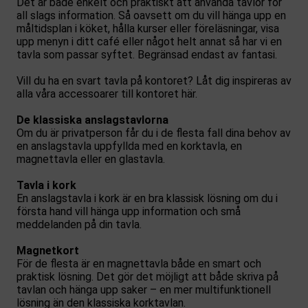
Det är både enkelt och praktiskt att använda tavlor för
all slags information. Så oavsett om du vill hänga upp en
måltidsplan i köket, hålla kurser eller föreläsningar, visa
upp menyn i ditt café eller något helt annat så har vi en
tavla som passar syftet. Begränsad endast av fantasi.
Vill du ha en svart tavla på kontoret? Låt dig inspireras av
alla våra accessoarer till kontoret här.
De klassiska anslagstavlorna
Om du är privatperson får du i de flesta fall dina behov av
en anslagstavla uppfyllda med en korktavla, en
magnettavla eller en glastavla.
Tavla i kork
En anslagstavla i kork är en bra klassisk lösning om du i
första hand vill hänga upp information och små
meddelanden på din tavla.
Magnetkort
För de flesta är en magnettavla både en smart och
praktisk lösning. Det gör det möjligt att både skriva på
tavlan och hänga upp saker – en mer multifunktionell
lösning än den klassiska korktavlan.