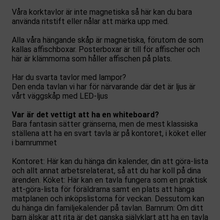
Våra korktavlor är inte magnetiska så här kan du bara
använda ritstift eller nålar att märka upp med.
Alla våra hängande skåp är magnetiska, förutom de som
kallas affischboxar. Posterboxar är till för affischer och
här är klämmorna som håller affischen på plats.
Har du svarta tavlor med lampor?
Den enda tavlan vi har för närvarande där det är ljus är
vårt väggskåp med LED-ljus
Var är det vettigt att ha en whiteboard?
Bara fantasin sätter gränserna, men de mest klassiska
ställena att ha en svart tavla är på kontoret, i köket eller
i barnrummet
Kontoret: Här kan du hänga din kalender, din att göra-lista
och allt annat arbetsrelaterat, så att du har koll på dina
ärenden. Köket: Här kan en tavla fungera som en praktisk
att-göra-lista för föräldrarna samt en plats att hänga
matplanen och inköpslistorna för veckan. Dessutom kan
du hänga din familjekalender på tavlan. Barnrum: Om ditt
barn älskar att rita är det ganska självklart att ha en tavla