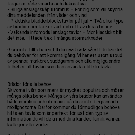
färger är både smarta och dekorativa
- Billiga anslagsskåp utomhus – För dig som vill skydda
dina meddelanden från väder och vind
- Praktiska blädderblockstavlor på hjul – Två olika typer
av brädor som täcker vart och ett av deras behov.
- Välkända infomodul anslagstavlor – Mer klassiskt blir
det inte. Hittade t.ex. I många stormarknader
Glöm inte tillbehören till din nya bräda så att du har det
du behöver för att komma igång. Vi har ett stort utbud
av pennor, markörer, suddgummi och alla möjliga andra
tillbehör till tavlan som kan användas till din tavla.
Brädor för alla behov
Skivorna i vårt sortiment är mycket populära och möter
många olika behov. Många av våra brädor kan användas
både inomhus och utomhus, så du är inte begränsad i
möjligheterna. Därför kommer du förmodligen behöva
hitta en tavla som är perfekt för just den typ av
information du vill dela med dina kunder, familj, vänner,
kollegor eller andra.