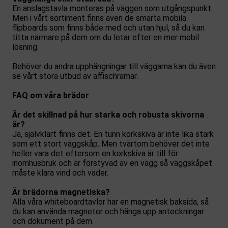
En anslagstavla monteras på väggen som utgångspunkt.
Men i vårt sortiment finns även de smarta mobila
flipboards som finns både med och utan hjul, så du kan
titta närmare på dem om du letar efter en mer mobil
lösning.
Behöver du andra upphängningar till väggarna kan du även
se vårt stora utbud av affischramar.
FAQ om våra brädor
Är det skillnad på hur starka och robusta skivorna
är?
Ja, självklart finns det. En tunn korkskiva är inte lika stark
som ett stort väggskåp. Men tvärtom behöver det inte
heller vara det eftersom en korkskiva är till för
inomhusbruk och är förstyvad av en vägg så väggskåpet
måste klara vind och väder.
Är brädorna magnetiska?
Alla våra whiteboardtavlor har en magnetisk baksida, så
du kan använda magneter och hänga upp anteckningar
och dokument på dem.