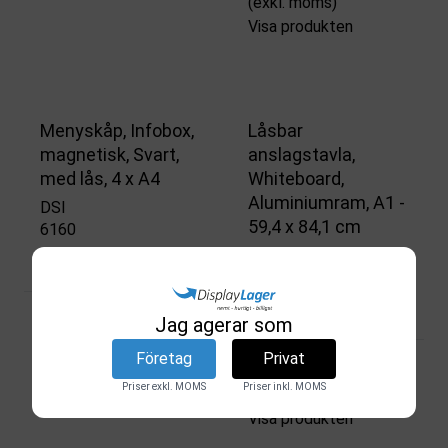
(exkl. moms)
Visa produkten
Menyskåp, Infobox,
Låsbar
magnetisk, Svart,
anslagstavla,
med lås, 4 x A4
Whiteboard,
Aluminiumram, A1 -
DSI
59,4 x 84,1 cm
6160
DSI
På lager
6132
På lager
3.620,00 SEK
Jag agerar som
(exkl. moms)
Företag
Privat
1.812,50 SEK
Visa produkten
Priser exkl. MOMS
Priser inkl. MOMS
(exkl. moms)
Visa produkten