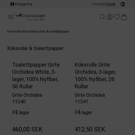
Inloggning
Företag
/
Privat
Home
/
Kontor
/
Köksrullar & toalettpapper
Köksrullar & toalettpapper
Toalettpapper Grite
Köksrulle Grite
Orchidea White, 3-
Orchidea, 3-lager,
lager, 100% Nyfiber,
100% Nyfiber, 28
56 Rullar
Rullar
Grite Orchidea
Grite Orchidea
11540
11541
På lager
På lager
460,00 SEK
412,50 SEK