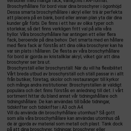
versioner med många fack, vanligtvis i A4-format.
Broschyrhållare för bord visar dina broschyrer i ögonhöjd
Dessa smarta broschyrhållare i akryl eller trä är perfekta
att placera på en bänk, bord eller annan plan yta där dina
kunder går förbi. De finns i ett hav av olika typer och
storlekar, så det finns verkligen fritt val på alla våra
hyllor. Våra broschyrhållare har antingen ett eller flera
fack, beroende på dina behov. Det smarta med en hållare
med flera fack är förstås att dina olika broschyrer kan ha
var sin plats i hållaren. De flesta av våra broschyrhållare
för bord är gjorda av kristallklar akryl, vilket gör att dina
broschyrer ser bra ut.
Broschyrställ eller broschyrställ: När du vill ha flexibilitet
Vårt breda utbud av broschyrställ och ställ passar in i allt
från butiker, företag, skolor och restauranger till kyrkor
och många andra institutioner. Broschyrställen är väldigt
populära och det finns förstås en anledning till det. I vårt
sortiment hittar du bland annat vår tidningshållare och
tidningshållare. De kan användas till både tidningar,
tidskrifter och tidskrifter i A3 och A4.
Vill du använda din broschyrhållare utomhus? Så gott
som alla våra broschyrhållare kan användas utomhus då
de är gjorda av material som metall och plast. Tänk dock
på att dina broschyrer, tidningar, broschyrer eller