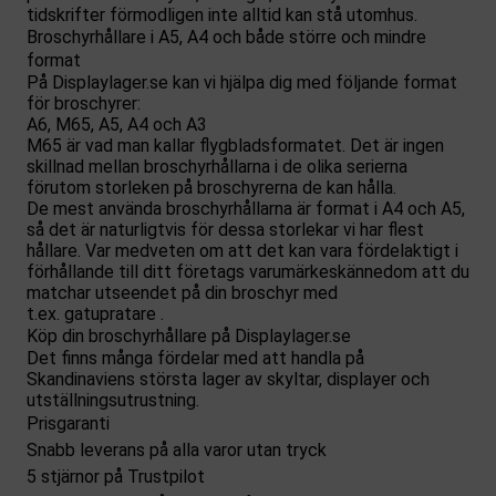
tidskrifter förmodligen inte alltid kan stå utomhus.
Broschyrhållare i A5, A4 och både större och mindre
format
På Displaylager.se kan vi hjälpa dig med följande format
för broschyrer:
A6, M65, A5, A4 och A3
M65 är vad man kallar flygbladsformatet. Det är ingen
skillnad mellan broschyrhållarna i de olika serierna
förutom storleken på broschyrerna de kan hålla.
De mest använda broschyrhållarna är format i A4 och A5,
så det är naturligtvis för dessa storlekar vi har flest
hållare. Var medveten om att det kan vara fördelaktigt i
förhållande till ditt företags varumärkeskännedom att du
matchar utseendet på din broschyr med
t.ex.
gatupratare
.
Köp din broschyrhållare på Displaylager.se
Det finns många fördelar med att handla på
Skandinaviens största lager av skyltar, displayer och
utställningsutrustning.
Prisgaranti
Snabb leverans på alla varor utan tryck
5 stjärnor på Trustpilot