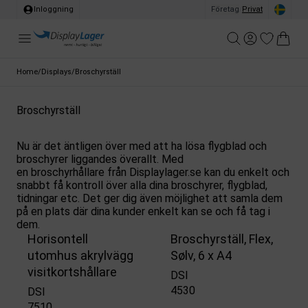
Inloggning
Företag
/
Privat
Home
/
Displays
/
Broschyrställ
Broschyrställ
Nu är det äntligen över med att ha lösa flygblad och
broschyrer liggandes överallt. Med
en broschyrhållare från Displaylager.se kan du enkelt och
snabbt få kontroll över alla dina broschyrer, flygblad,
tidningar etc. Det ger dig även möjlighet att samla dem
på en plats där dina kunder enkelt kan se och få tag i
dem.
Horisontell
Broschyrställ, Flex,
utomhus akrylvägg
Sølv, 6 x A4
visitkortshållare
DSI
4530
DSI
7510