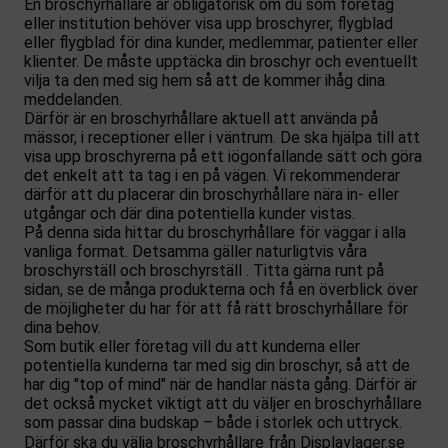
En broschyrhållare är obligatorisk om du som företag
eller institution behöver visa upp broschyrer, flygblad
eller flygblad för dina kunder, medlemmar, patienter eller
klienter. De måste upptäcka din broschyr och eventuellt
vilja ta den med sig hem så att de kommer ihåg dina
meddelanden.
Därför är en broschyrhållare aktuell att använda på
mässor, i receptioner eller i väntrum. De ska hjälpa till att
visa upp broschyrerna på ett iögonfallande sätt och göra
det enkelt att ta tag i en på vägen. Vi rekommenderar
därför att du placerar din broschyrhållare nära in- eller
utgångar och där dina potentiella kunder vistas.
På denna sida hittar du broschyrhållare för väggar i alla
vanliga format. Detsamma gäller naturligtvis våra
broschyrställ och
broschyrställ
. Titta gärna runt på
sidan, se de många produkterna och få en överblick över
de möjligheter du har för att få rätt broschyrhållare för
dina behov.
Som butik eller företag vill du att kunderna eller
potentiella kunderna tar med sig din broschyr, så att de
har dig "top of mind" när de handlar nästa gång. Därför är
det också mycket viktigt att du väljer en broschyrhållare
som passar dina budskap – både i storlek och uttryck.
Därför ska du välja broschyrhållare från Displaylager.se