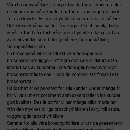
Våra broschyrhållare är noga utvalda för att kunna täcka
de behov som våra kunder har för att vara iögonfallande
för sina kunder. En broschyrhållare är inte bara en hållare.
Det ska också passa ditt företags stil och smak, därför
är vårt utbud så stort. Våra broschyrhållare kan givetvis
även användas som tidningshållare, tidningshållare,
tidningshållare mm
En broschyrhållare ser till att dina tidningar och
broschyrer inte ligger i ett hörn och samlar damm utan
istället ses av kunderna. Dina tidningar, broschyrer och
broschyrer måste ses – och de kommer att finnas i ett
broschyrställ.
Hållbarhet är en prioritet för alla kunder. Under många år
har vi valt ut ett sortiment som säkerställer våra kunder
god kvalitet. Det är därför vi har många olika modeller,
från den mycket billiga broschyrhållaren i akryl till stora,
vägghängda broschyrhållare.
Samma för alla våra broschyrhållare är att de presenterar