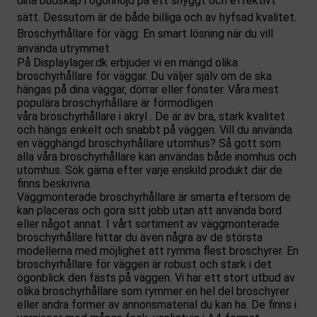
dina budskap i ögonhöjd på ett snyggt och effektivt
sätt. Dessutom är de både billiga och av hyfsad kvalitet.
Broschyrhållare för vägg: En smart lösning när du vill
använda utrymmet
På Displaylager.dk erbjuder vi en mängd olika
broschyrhållare för väggar. Du väljer själv om de ska
hängas på dina väggar, dörrar eller fönster. Våra mest
populära broschyrhållare är förmodligen
våra
broschyrhållare i akryl
. De är av bra, stark kvalitet
och hängs enkelt och snabbt på väggen. Vill du använda
en vägghängd broschyrhållare utomhus? Så gott som
alla våra broschyrhållare kan användas både inomhus och
utomhus. Sök gärna efter varje enskild produkt där de
finns beskrivna.
Väggmonterade broschyrhållare är smarta eftersom de
kan placeras och göra sitt jobb utan att använda bord
eller något annat. I vårt sortiment av väggmonterade
broschyrhållare hittar du även några av de största
modellerna med möjlighet att rymma flest broschyrer. En
broschyrhållare för väggen är robust och stark i det
ögonblick den fästs på väggen. Vi har ett stort utbud av
olika broschyrhållare som rymmer en hel del broschyrer
eller andra former av annonsmaterial du kan ha. De finns i