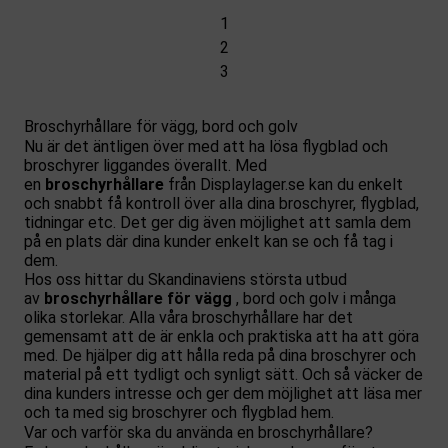
1
2
3
Broschyrhållare för vägg, bord och golv
Nu är det äntligen över med att ha lösa flygblad och
broschyrer liggandes överallt. Med
en
broschyrhållare
från Displaylager.se kan du enkelt
och snabbt få kontroll över alla dina broschyrer, flygblad,
tidningar etc. Det ger dig även möjlighet att samla dem
på en plats där dina kunder enkelt kan se och få tag i
dem.
Hos oss hittar du Skandinaviens största utbud
av
broschyrhållare för vägg
, bord och golv i många
olika storlekar. Alla våra broschyrhållare har det
gemensamt att de är enkla och praktiska att ha att göra
med. De hjälper dig att hålla reda på dina broschyrer och
material på ett tydligt och synligt sätt. Och så väcker de
dina kunders intresse och ger dem möjlighet att läsa mer
och ta med sig broschyrer och flygblad hem.
Var och varför ska du använda en broschyrhållare?