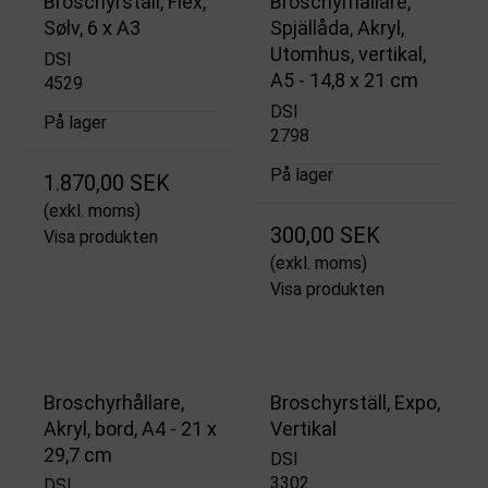
Broschyrställ, Flex,
Broschyrhållare,
Sølv, 6 x A3
Spjällåda, Akryl,
Utomhus, vertikal,
DSI
A5 - 14,8 x 21 cm
4529
DSI
På lager
2798
På lager
1.870,00 SEK
(exkl. moms)
300,00 SEK
Visa produkten
(exkl. moms)
Visa produkten
Broschyrhållare,
Broschyrställ, Expo,
Akryl, bord, A4 - 21 x
Vertikal
29,7 cm
DSI
3302
DSI