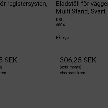
för registersysten,
Bladställ för väggen
Multi Stand, Svart
DSI
6804
På lager
5 SEK
306,25 SEK
s)
(exkl. moms)
kten
Visa produkten