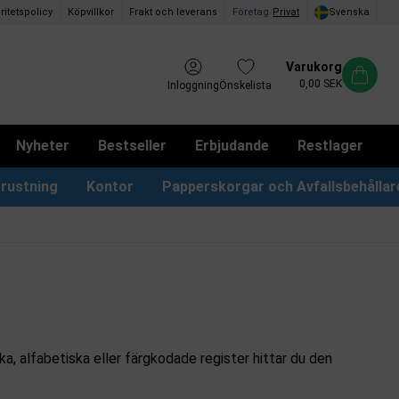
ritetspolicy
Köpvillkor
Frakt och leverans
Företag
/
Privat
Svenska
Varukorg
0,00 SEK
Inloggning
Önskelista
Nyheter
Bestseller
Erbjudande
Restlager
rustning
Kontor
Papperskorgar och Avfallsbehållar
Papperskorgar & Påsar
Förslagslådor & Boxar
 alfabetiska eller färgkodade register hittar du den