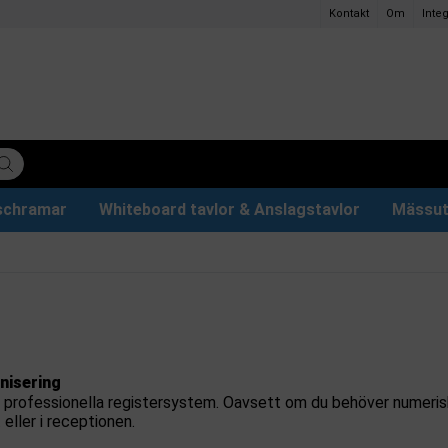
Kontakt
Om
Integ
ischramar
Whiteboard tavlor & Anslagstavlor
Mässut
lettpapper
ervdelar
r
Plakathållare och Plakatställ
Eventtält & Paviljonger
Ljuslåda och Ljusskylt
Glastavlor & Tillbehör
Papper och pennor
nisering
professionella registersystem. Oavsett om du behöver numeriska,
 eller i receptionen.