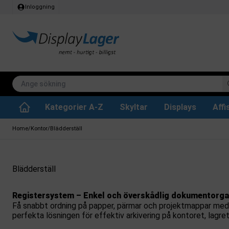
Inloggning
Kategorier A-Z
Skyltar
Displays
Aff
Papperskorg för inomhus
Whiteboard tavlor
Köksrullar & toa
Tillbehär & res
Vrid- / vändbara tavlor
Griffeltavla skylta
Home
/
Kontor
/
Blädderställ
Blädderställ
Registersystem – Enkel och överskådlig dokumentorga
Få snabbt ordning på papper, pärmar och projektmappar med 
perfekta lösningen för effektiv arkivering på kontoret, lagret