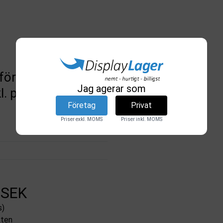
 för registersystem,
Jag agerar som
kl. papper
Företag
Privat
Priser exkl. MOMS
Priser inkl. MOMS
 SEK
s)
kten