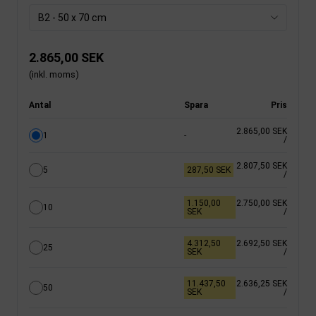
B2 - 50 x 70 cm
2.865,00 SEK
(inkl. moms)
Antal
Spara
Pris
2.865,00 SEK
1
-
/
2.807,50 SEK
5
287,50 SEK
/
1.150,00
2.750,00 SEK
10
SEK
/
4.312,50
2.692,50 SEK
25
SEK
/
11.437,50
2.636,25 SEK
50
SEK
/