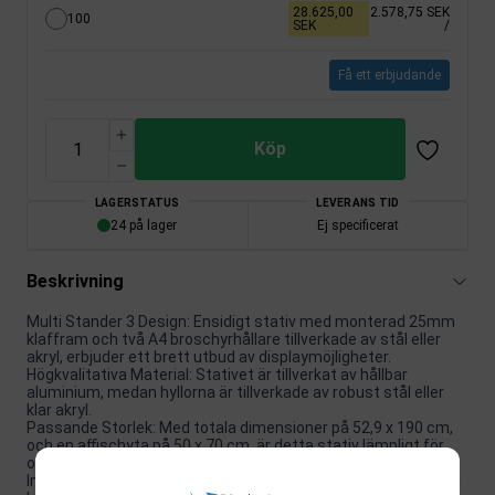
28.625,00
2.578,75 SEK
100
SEK
/
Få ett erbjudande
Köp
LAGERSTATUS
LEVERANS TID
24 på lager
Ej specificerat
Beskrivning
Multi Stander 3 Design: Ensidigt stativ med monterad 25mm
klaffram och två A4 broschyrhållare tillverkade av stål eller
akryl, erbjuder ett brett utbud av displaymöjligheter.
Högkvalitativa Material: Stativet är tillverkat av hållbar
aluminium, medan hyllorna är tillverkade av robust stål eller
klar akryl.
Passande Storlek: Med totala dimensioner på 52,9 x 190 cm,
och en affischyta på 50 x 70 cm, är detta stativ lämpligt för
olika utställningsbehov.
Inomhusbruk: Detta är en inomhusdisplay, idealisk för att visa