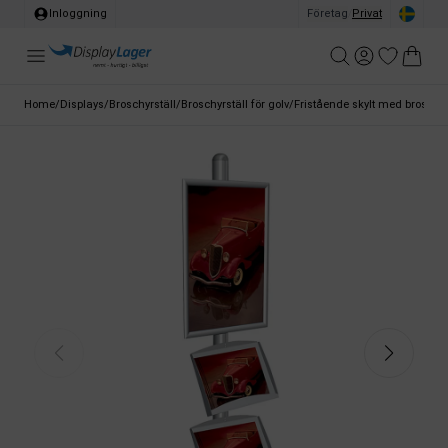
Inloggning
Företag
/
Privat
Home
/
Displays
/
Broschyrställ
/
Broschyrställ för golv
/
Fristående skylt med broschyrh