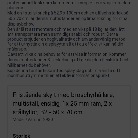
professionell look som kommer att komplettera varje rum den
placeras i.
Med en total storlek på 52,9 x 190cm och en affischstorlek på
50 x 70 cm, är denna multistander en optimal lösning för dina
displaybehov.
Den är lätt att montera och med en vikt på 18 kg, är den lätt
att transportera men samtidigt stabil och robust. Detta
produkt erbjuder en högkvalitativ och användarvänlig metod
för att utnyttja din displayyta så att du effektivt kan nå din
målgrupp.
Oavsett vilka dina behov är för att visa information, kommer
denna multistander 3 - enkelsidig att ge dig den flexibilitet och
hållbarhet du behöver.
Köp denna fantastiska infodisplay idag och förvandla ditt
inomhusutrymme till en effektiv informationspunkt.
Fristående skylt med broschyrhållare,
multiställ, ensidig, 1x 25 mm ram, 2 x
stålhyllor, B2 - 50 x 70 cm
Modell/Varunr.:
2930
Storlek