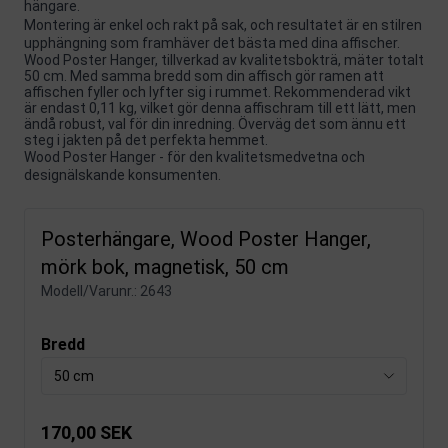
hängare.
Montering är enkel och rakt på sak, och resultatet är en stilren
upphängning som framhäver det bästa med dina affischer.
Wood Poster Hanger, tillverkad av kvalitetsbokträ, mäter totalt
50 cm. Med samma bredd som din affisch gör ramen att
affischen fyller och lyfter sig i rummet. Rekommenderad vikt
är endast 0,11 kg, vilket gör denna affischram till ett lätt, men
ändå robust, val för din inredning. Överväg det som ännu ett
steg i jakten på det perfekta hemmet.
Wood Poster Hanger - för den kvalitetsmedvetna och
designälskande konsumenten.
Posterhängare, Wood Poster Hanger,
mörk bok, magnetisk, 50 cm
Modell/Varunr.:
2643
Bredd
50 cm
170,00 SEK