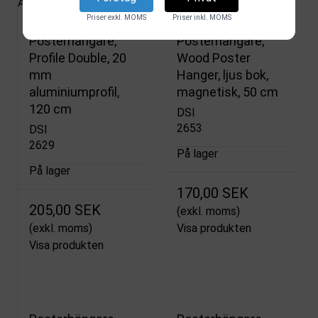
Alla produkter
Priser exkl. MOMS
Priser inkl. MOMS
Posterhängare,
Posterhängare,
Profile Double, 20
Wood Poster
mm
Hanger, ljus bok,
aluminiumprofil,
magnetisk, 50 cm
120 cm
DSI
2653
DSI
2629
På lager
På lager
170,00 SEK
205,00 SEK
(exkl. moms)
(exkl. moms)
Visa produkten
Visa produkten