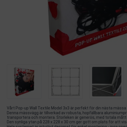
Vårt Pop-up Wall Textile Model 3x3 är perfekt för din nästa mässa e
Denna mässvägg är tillverkad av robusta, hopfällbara aluminiumprof
transportera och montera. Storleken är generös, med totala mått
Den synliga ytan på 228 x 228 x 30 cm ger gott om plats för att visa
Hela systemet är intuitivt designat för enkel montering - inga speci