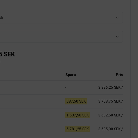
ck
5 SEK
)
Spara
Pris
-
3.836,25 SEK
/
387,50 SEK
3.758,75 SEK
/
1.537,50 SEK
3.682,50 SEK
/
5.781,25 SEK
3.605,00 SEK
/