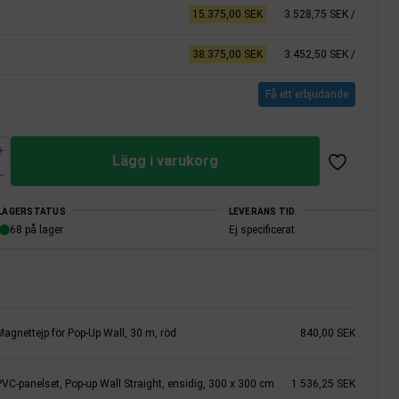
15.375,00 SEK
3.528,75 SEK
/
38.375,00 SEK
3.452,50 SEK
/
Få ett erbjudande
Lägg i varukorg
LAGERSTATUS
LEVERANS TID
68 på lager
Ej specificerat
Magnettejp för Pop-Up Wall, 30 m, röd
840,00 SEK
PVC-panelset, Pop-up Wall Straight, ensidig, 300 x 300 cm
1.536,25 SEK