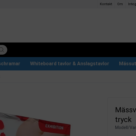
Kontakt
Om
Integ
ischramar
Whiteboard tavlor & Anslagstavlor
Mässut
lettpapper
ervdelar
r
Plakathållare och Plakatställ
Eventtält & Paviljonger
Ljuslåda och Ljusskylt
Glastavlor & Tillbehör
Papper och pennor
k
Mässvä
tryck
Modell/Var