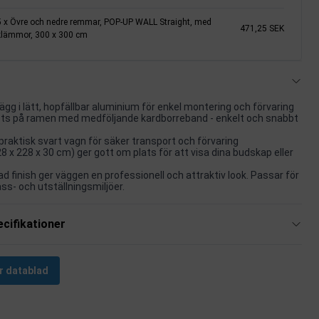
5 x Övre och nedre remmar, POP-UP WALL Straight, med
471,25 SEK
klämmor, 300 x 300 cm
g i lätt, hopfällbar aluminium för enkel montering och förvaring
ts på ramen med medföljande kardborreband - enkelt och snabbt
 praktisk svart vagn för säker transport och förvaring
8 x 228 x 30 cm) ger gott om plats för att visa dina budskap eller
d finish ger väggen en professionell och attraktiv look. Passar för
ss- och utställningsmiljöer.
cifikationer
r datablad