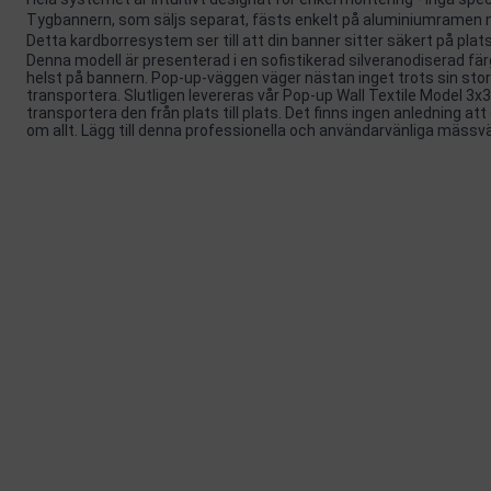
Tygbannern, som säljs separat, fästs enkelt på aluminiumramen
Detta kardborresystem ser till att din banner sitter säkert på plats
Denna modell är presenterad i en sofistikerad silveranodiserad fä
helst på bannern. Pop-up-väggen väger nästan inget trots sin stora
transportera. Slutligen levereras vår Pop-up Wall Textile Model 3x3 i
transportera den från plats till plats. Det finns ingen anledning att 
om allt. Lägg till denna professionella och användarvänliga mässvä