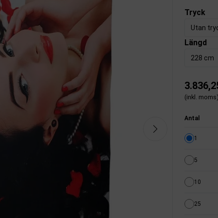
Tryck
Utan try
Längd
228 cm
3.836,2
(inkl. moms
Antal
1
5
10
25