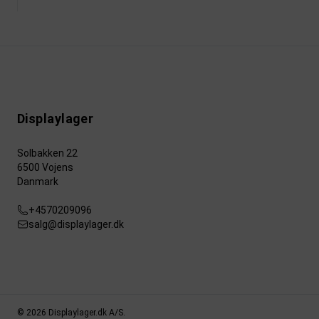
Displaylager
Solbakken 22
6500 Vojens
Danmark
+4570209096
salg@displaylager.dk
© 2026 Displaylager.dk A/S.