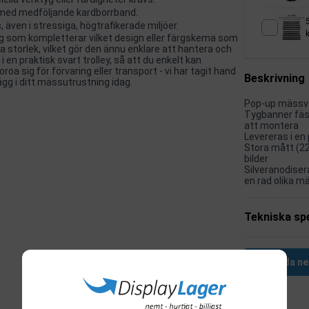
 med medföljande kardborrband.
, även i stressiga, högtrafikerade miljöer.
rg som kompletterar vilket design eller färgskema som
 storlek, vilket gör den ännu enklare att hantera och
 en praktisk svart trolley, så att du enkelt kan
oroa sig för förvaring eller transport - vi har tagit hand
Beskrivning
gg i ditt mässutrustning idag.
Pop-up mässväg
Tygbanner fäs
att montera
Levereras i en
Stora mått (22
bilder
Silveranodisera
en rad olika mä
Tekniska spe
Ladda ne