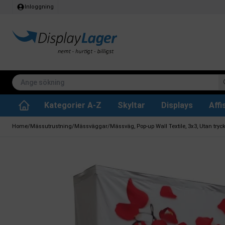
Inloggning
Kategorier A-Z
Skyltar
Displays
Aff
Papperskorg för inomhus
Whiteboard tavlor
Köksrullar & toa
Tillbehär & res
Vrid- / vändbara tavlor
Griffeltavla skylta
Home
/
Mässutrustning
/
Mässväggar
/
Mässväg, Pop-up Wall Textile, 3x3, Utan tryc