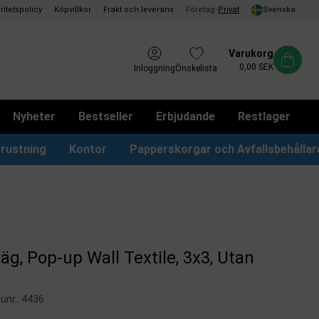
ritetspolicy
Köpvillkor
Frakt och leverans
Företag
/
Privat
Svenska
Varukorg
0,00 SEK
Inloggning
Önskelista
Nyheter
Bestseller
Erbjudande
Restlager
rustning
Kontor
Papperskorgar och Avfallsbehållar
Papperskorgar & Påsar
Förslagslådor & Boxar
g, Pop-up Wall Textile, 3x3, Utan
unr.:
4436