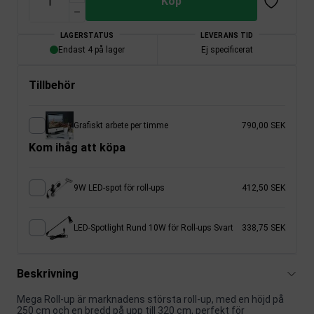
Köp
LAGERSTATUS
LEVERANS TID
Endast 4 på lager
Ej specificerat
Tillbehör
Grafiskt arbete per timme
790,00 SEK
Kom ihåg att köpa
9W LED-spot för roll-ups
412,50 SEK
LED-Spotlight Rund 10W för Roll-ups Svart
338,75 SEK
Beskrivning
Mega Roll-up är marknadens största roll-up, med en höjd på
250 cm och en bredd på upp till 320 cm, perfekt för