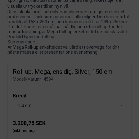
spotlights, med plats för en på varje stång, vilket höjer det
visuella uttrycket till en ny nivå.
Dess slanka profil och silveranodiserade färg ger en ren och
professionell look som passar in i alla miljöer. Den har en total
storlek på 153 x 260 cm, och bannerns mått är 149 x 250 cm.
Om du letar efter en hållbar, pålitlig och stor roll-up för ditt
mässutrustning, är Mega Roll-up enkeltsidet det ideala valet.
Produkttypen är Roll-up.
Sammantaget
Är Mega Roll-up enkeltsidet väl värd att överväga för ditt
nästa mässa eller presentations evenemang.
Roll up, Mega, ensidig, Silver, 150 cm
Modell/Varunr.:
4594
Bredd
150 cm
3.208,75 SEK
(inkl. moms)