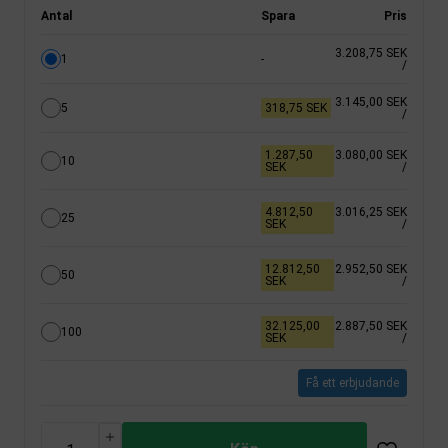
Antal
Spara
Pris
3.208,75 SEK
1
-
/
3.145,00 SEK
5
318,75 SEK
/
1.287,50
3.080,00 SEK
10
SEK
/
4.812,50
3.016,25 SEK
25
SEK
/
12.812,50
2.952,50 SEK
50
SEK
/
32.125,00
2.887,50 SEK
100
SEK
/
Få ett erbjudande