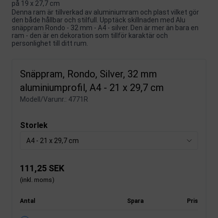
på 19 x 27,7 cm
Denna ram är tillverkad av aluminiumram och plast vilket gör
den både hållbar och stilfull. Upptäck skillnaden med Alu
snäppram Rondo - 32 mm - A4 - silver. Den är mer än bara en
ram - den är en dekoration som tillför karaktär och
personlighet till ditt rum.
Snäppram, Rondo, Silver, 32 mm
aluminiumprofil, A4 - 21 x 29,7 cm
Modell/Varunr.:
4771R
Storlek
A4 - 21 x 29,7 cm
111,25 SEK
(inkl. moms)
Antal
Spara
Pris