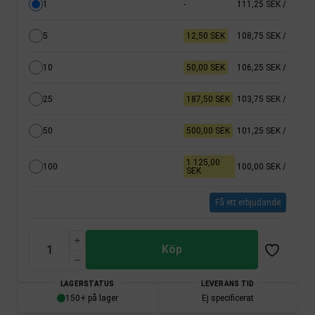
1
-
111,25 SEK
/
5
12,50 SEK
108,75 SEK
/
10
50,00 SEK
106,25 SEK
/
25
187,50 SEK
103,75 SEK
/
50
500,00 SEK
101,25 SEK
/
1.125,00
100
100,00 SEK
/
SEK
Få ett erbjudande
Köp
LAGERSTATUS
LEVERANS TID
150+ på lager
Ej specificerat