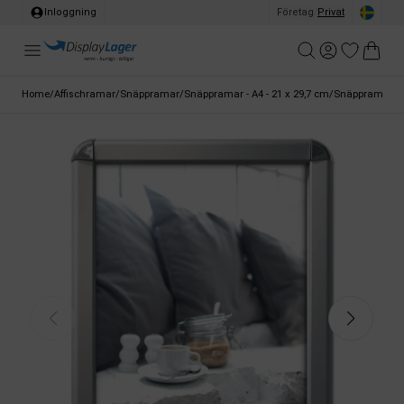
Inloggning
Företag
/
Privat
Home
/
Affischramar
/
Snäppramar
/
Snäppramar - A4 - 21 x 29,7 cm
/
Snäppram, Rond