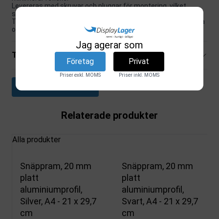
Levereras med skruvar och pluggar för montering, vilket
säkerställer en enkel och problemfri installation
Totala måtten för ramen är 25,2 x 34,2 cm, medan det synliga
området för din affisch är 19 x 27,7 cm.
Jag agerar som
Tekniska specifikationer
Företag
Privat
Priser exkl. MOMS
Priser inkl. MOMS
Ladda ner datablad
Relaterade produkter
Alla produkter
Snäppram, 20 mm
Snäppram, 20 mm
platt
platt
aluminiumprofil,
aluminiumprofil,
Silver, A4 - 21 x 29,7
Svart, A4 - 21 x 29,7
cm
cm