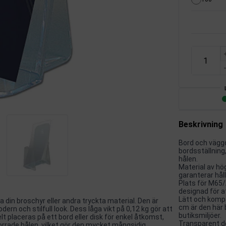
Beskrivning
Bord och väggd
bordsställning
hålen.
Material av hö
garanterar håll
Plats för M65/
designad för a
Lätt och kompa
a din broschyr eller andra tryckta material. Den är
cm är den här b
dern och stilfull look. Dess låga vikt på 0,12 kg gör att
butiksmiljöer.
lt placeras på ett bord eller disk för enkel åtkomst,
Transparent de
rrade hålen, vilket gör den mycket mångsidig.