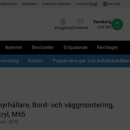
ritetspolicy
Köpvillkor
Frakt och leverans
Företag
/
Privat
Svenska
Varukorg
0,00 SEK
Inloggning
Önskelista
Nyheter
Bestseller
Erbjudande
Restlager
rustning
Kontor
Papperskorgar och Avfallsbehållar
Papperskorgar & Påsar
Förslagslådor & Boxar
yrhållare, Bord- och väggmontering,
kryl, M65
unr.:
2570