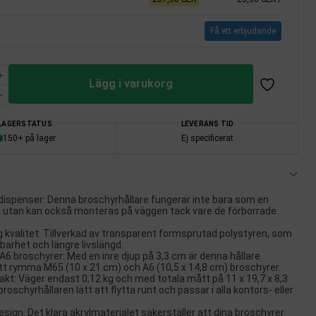
Få ett erbjudande
Lägg i varukorg
LAGERSTATUS
LEVERANS TID
150+ på lager
Ej specificerat
ispenser: Denna broschyrhållare fungerar inte bara som en
, utan kan också monteras på väggen tack vare de förborrade
g kvalitet: Tillverkad av transparent formsprutad polystyren, som
barhet och längre livslängd.
A6 broschyrer: Med en inre djup på 3,3 cm är denna hållare
tt rymma M65 (10 x 21 cm) och A6 (10,5 x 14,8 cm) broschyrer.
kt: Väger endast 0,12 kg och med totala mått på 11 x 19,7 x 8,3
roschyrhållaren lätt att flytta runt och passar i alla kontors- eller
sign: Det klara akrylmaterialet säkerställer att dina broschyrer