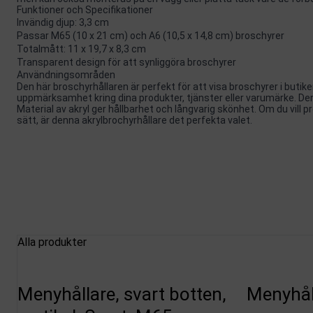
Funktioner och Specifikationer
Invändig djup: 3,3 cm
Passar M65 (10 x 21 cm) och A6 (10,5 x 14,8 cm) broschyrer
Totalmått: 11 x 19,7 x 8,3 cm
Transparent design för att synliggöra broschyrer
Användningsområden
Den här broschyrhållaren är perfekt för att visa broschyrer i butiker
uppmärksamhet kring dina produkter, tjänster eller varumärke. De
Material av akryl ger hållbarhet och långvarig skönhet. Om du vill p
sätt, är denna akrylbrochyrhållare det perfekta valet.
Alla produkter
Menyhållare, svart botten,
Menyhål