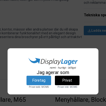
och reklammater
Tekniska spe
, kontor, mässor eller andra platser där du vill skapa
Ladda ne
n kombinerar funktionalitet med en elegant design.
resentera dina broschyrer på ett pålitligt och attraktivt
Relaterade produkter
Jag agerar som
Företag
Privat
Priser exkl. MOMS
Priser inkl. MOMS
lare, M65
Menyhållare, Bloc