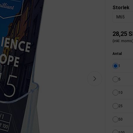
Storlek
M65
28,25 
(inkl. moms
Antal
1
5
10
25
50
100