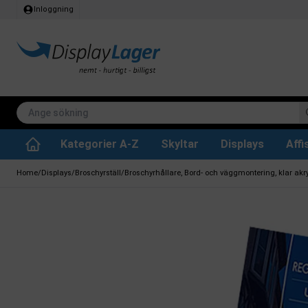
Inloggning
Kategorier A-Z
Skyltar
Displays
Aff
Papperskorg för inomhus
Whiteboard tavlor
Köksrullar & toa
Tillbehär & res
Vrid- / vändbara tavlor
Griffeltavla skylta
Home
/
Displays
/
Broschyrställ
/
Broschyrhållare, Bord- och väggmontering, klar akr