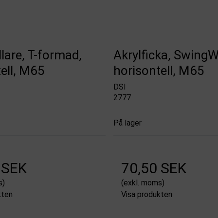
lare, T-formad,
Akrylficka, SwingW
ell, M65
horisontell, M65
DSI
2777
På lager
 SEK
70,50 SEK
s)
(exkl. moms)
kten
Visa produkten