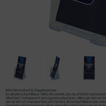
Med denna Bord & Väggdispenser
En akrylbrochyrhållare i M65/A6 storlek, kan du effektivt presenter
tillverkad i transparent sprutgjuten polystyren, vilket ger den en mo
den är lätt att transportera och förvara. Broschyrhållaren kan enke
men kan också monteras på en vägg eller platta tack vare de förbo