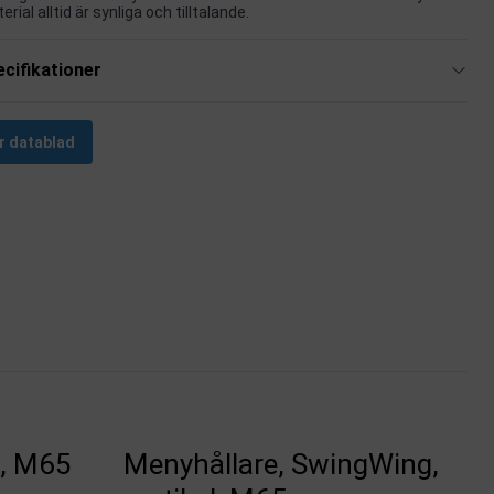
ial alltid är synliga och tilltalande.
cifikationer
r datablad
k, M65
Menyhållare, SwingWing,