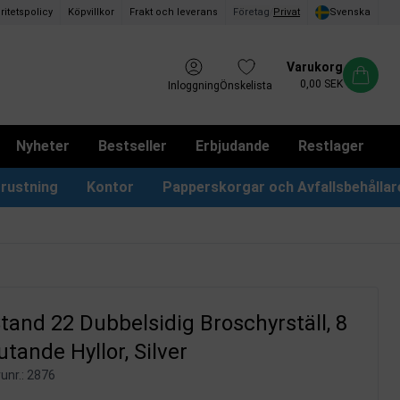
ritetspolicy
Köpvillkor
Frakt och leverans
Företag
/
Privat
Svenska
Varukorg
0,00 SEK
Inloggning
Önskelista
Nyheter
Bestseller
Erbjudande
Restlager
rustning
Kontor
Papperskorgar och Avfallsbehållar
Papperskorgar & Påsar
Förslagslådor & Boxar
tand 22 Dubbelsidig Broschyrställ, 8
utande Hyllor, Silver
unr.:
2876