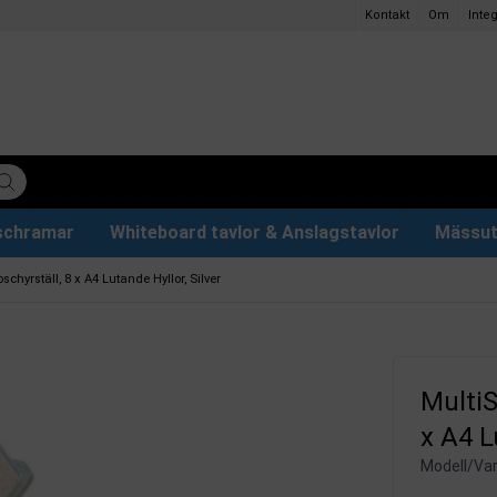
Kontakt
Om
Integ
ischramar
Whiteboard tavlor & Anslagstavlor
Mässut
lettpapper
ervdelar
r
Plakathållare och Plakatställ
Eventtält & Paviljonger
Ljuslåda och Ljusskylt
Glastavlor & Tillbehör
Papper och pennor
chyrställ, 8 x A4 Lutande Hyllor, Silver
MultiS
x A4 L
Modell/Var