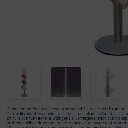
Denna multistång är en envägs broschyrhållare perfekt för inomh
Den är tillverkad av anodiserad aluminium och innehåller åtta lut
stilfulla och funktionella. Stångens silverfärgade finish och trans
professionellt verktyg för presentation av broschyrer och informat
190 cm är denna multistång en solid och prominent del av vilken i