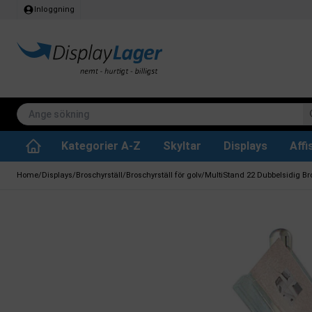
Inloggning
Kategorier A-Z
Skyltar
Displays
Aff
Papperskorg för inomhus
Whiteboard tavlor
Köksrullar & toa
Tillbehär & res
Vrid- / vändbara tavlor
Griffeltavla skylta
Home
/
Displays
/
Broschyrställ
/
Broschyrställ för golv
/
MultiStand 22 Dubbelsidig Bros