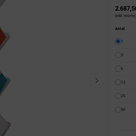
2.687,5
(inkl. moms
Antal
1
3
6
12
25
50