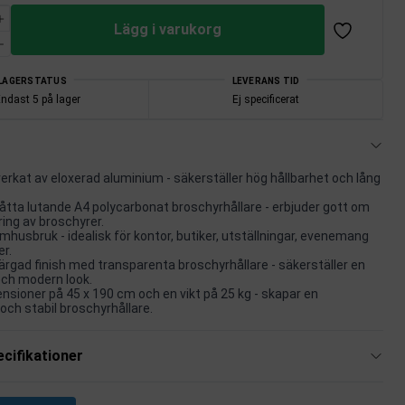
Lägg i varukorg
LAGERSTATUS
LEVERANS TID
ndast 5 på lager
Ej specificerat
lverkat av eloxerad aluminium - säkerställer hög hållbarhet och lång
tta lutande A4 polycarbonat broschyrhållare - erbjuder gott om
ring av broschyrer.
mhusbruk - idealisk för kontor, butiker, utställningar, evenemang
r.
färgad finish med transparenta broschyrhållare - säkerställer en
och modern look.
sioner på 45 x 190 cm och en vikt på 25 kg - skapar en
ch stabil broschyrhållare.
cifikationer