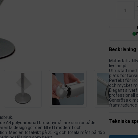
E
Beskrivning
Multistativ til
livslängd.
Utrustad med å
plats för förva
Perfekt för ino
och mycket me
Elegant silver
professionell 
Generösa dimen
framträdande o
usbruk.
Tekniska spe
ande A4 polycarbonat broschyrhållare som är både
parenta design gör den till ett modernt och
ion. Med en totalvikt på 25 kg och totala mått på 45 x
nredningslösning som helst.