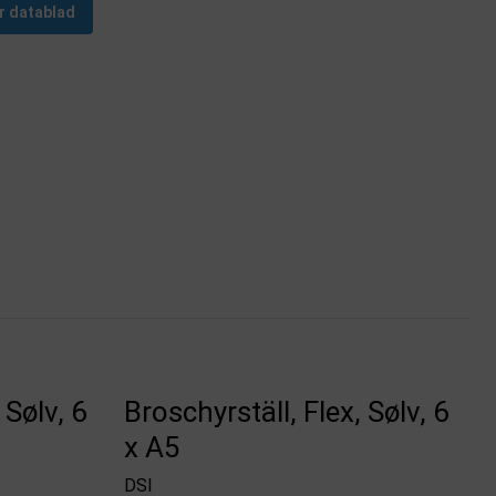
r datablad
 Sølv, 6
Broschyrställ, Flex, Sølv, 6
x A5
DSI