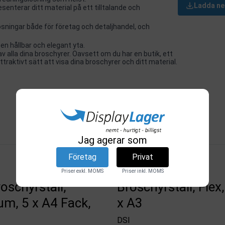
Ladda ne
enterar ditt material på ett tilltalande och
ösningar både för företag och detaljhandel, och
 en hållbar och elegant yta.
av alla dina broschyrer. Oavsett om du har en butik, ett
raktivt sätt att visa dina broschyrer och ditt material.
Relaterade produkter
Jag agerar som
Företag
Privat
Priser exkl. MOMS
Priser inkl. MOMS
oschyrställ,
Broschyrställ, Flex,
um, 5 x A4 Fack,
x A3
DSI