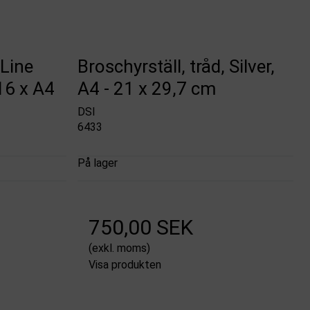
 Line
Broschyrställ, tråd, Silver,
16 x A4
A4 - 21 x 29,7 cm
DSI
6433
På lager
750,00 SEK
(exkl. moms)
Visa produkten