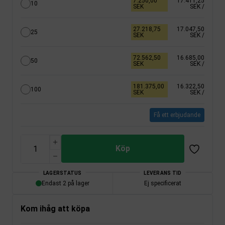
7.250,00
17.411,25
10
SEK
SEK
/
27.218,75
17.047,50
25
SEK
SEK
/
72.562,50
16.685,00
50
SEK
SEK
/
181.375,00
16.322,50
100
SEK
SEK
/
Få ett erbjudande
Köp
LAGERSTATUS
LEVERANS TID
Endast 2 på lager
Ej specificerat
Kom ihåg att köpa