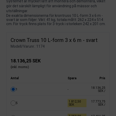
Systemet är mycket lätt att montera och demontera, vilket
gör det särskilt lämpligt för användning på mässor och
utställningar.
De exakta dimensionerna för krontruss 10 L-form 3 x 6 m -
svart är som följer: Vikt: 41 kg, totala mått: 262 x 224 x 514
cm. För tryck finns plats för 3 tryck i storleken 242 x 201 cm.
Crown Truss 10 L-form 3 x 6 m - svart
Modell/Varunr.:
1174
18.136,25 SEK
(inkl. moms)
Antal
Spara
Pris
18.136,25
1
-
SEK
/
1.812,50
17.773,75
5
SEK
SEK
/