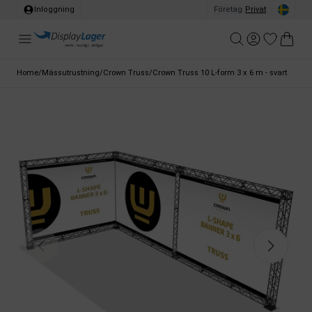
Inloggning
Företag
/
Privat
Home
/
Mässutrustning
/
Crown Truss
/
Crown Truss 10 L-form 3 x 6 m - svart