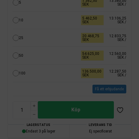
1.362,50
13.380,00
5
SEK
SEK
/
5.462,50
13.106,25
10
SEK
SEK
/
20.468,75
12.833,75
25
SEK
SEK
/
54.625,00
12.560,00
50
SEK
SEK
/
136.500,00
12.287,50
100
SEK
SEK
/
Få ett erbjudande
Köp
LAGERSTATUS
LEVERANS TID
Endast 3 på lager
Ej specificerat