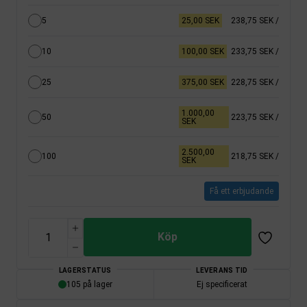
5
25,00 SEK
238,75 SEK
/
10
100,00 SEK
233,75 SEK
/
25
375,00 SEK
228,75 SEK
/
1.000,00
50
223,75 SEK
/
SEK
2.500,00
100
218,75 SEK
/
SEK
Få ett erbjudande
Köp
LAGERSTATUS
LEVERANS TID
105 på lager
Ej specificerat