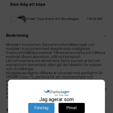
Kom ihåg att köpa
Crown Truss Bosch IXO Skruvdragare
745,00 SEK
Beskrivning
Modulärt trussystem: Denna broschyrhållare ingår i ett
modulärt trussystem med obegränsade möjligheter.
Starka och hållbara material: Tillverkad av starka och hållbara
material såsom aluminium, stål och komposit.
Lätt att montera och demontera: Detta system är lätt att
montera och demontera, vilket gör det idealiskt för mässor
och utställningar.
Inbyggda spotlights: Hållaren är utrustad med spotlights för
CROWN Truss 15, perfekta för att visa broschyrer och
material.
Idealisk broschyrstorlek: Den är designad för att passa
broschyrer av storlek M65 (10 x 21 cm). Denna broschyrhållare
är en praktisk och affärsinriktad lösning för alla typer av
affärsbehov.
Jag agerar som
Företag
Privat
Tekniska specifikationer