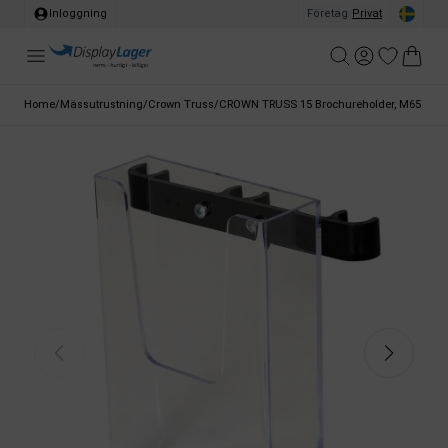
Inloggning
Företag
/
Privat
Home
/
Mässutrustning
/
Crown Truss
/
CROWN TRUSS 15 Brochureholder, M65 med f