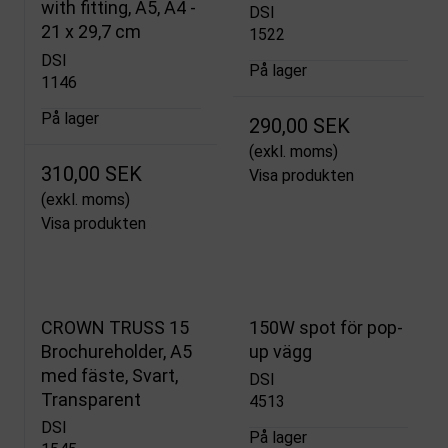
with fitting, A5, A4 -
DSI
21 x 29,7 cm
1522
DSI
På lager
1146
På lager
290,00 SEK
(exkl. moms)
310,00 SEK
Visa produkten
(exkl. moms)
Visa produkten
CROWN TRUSS 15
150W spot för pop-
Brochureholder, A5
up vägg
med fäste, Svart,
DSI
Transparent
4513
DSI
På lager