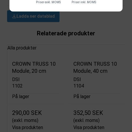
Priser exkl. MOMS
Priser inkl. MOMS
Ladda ner datablad
Relaterade produkter
Alla produkter
CROWN TRUSS 10
CROWN TRUSS 10
Module, 20 cm
Module, 40 cm
DSI
DSI
1102
1104
På lager
På lager
290,00 SEK
352,50 SEK
(exkl. moms)
(exkl. moms)
Visa produkten
Visa produkten