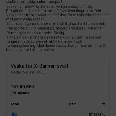
skulle bli smutsig under transport.
Väskan är relativt lätt med en vikt på endast 0,45 kg.
Det gör det lätt att bära runt på även över längre avstånd.
Väskan är otroligt robust och hållbar för att skydda din banner
mot potentiella skador.
Så om du någonsin behöver ett pålitligt sätt att förvara och
transportera din X-banner på, är denna väska för X-banner
förmodligen det bästa valet för dig.
Trots att den är lätt är det en stark och potent väska som
fungerar både som en effektiv transport- och
förvaringslösning. Med denna väska i handen kan du ta din X-
banner överallt utan problem.
Väska för X-Banner, svart
Modell/Varunr.:
44950
157,50 SEK
(inkl. moms)
Antal
Spara
Pris
1
-
157,50 SEK
/