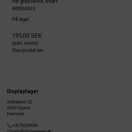
för glastavlor, svart
WBS60935
På lager
195,00 SEK
(exkl. moms)
Visa produkten
Displaylager
Solbakken 22
6500 Vojens
Danmark
+4570209096
salg@displaylager.dk