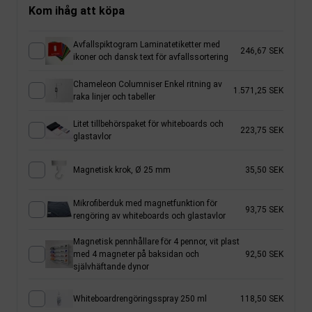
Kom ihåg att köpa
Avfallspiktogram Laminatetiketter med
246,67 SEK
ikoner och dansk text för avfallssortering
Chameleon Columniser Enkel ritning av
1.571,25 SEK
raka linjer och tabeller
Litet tillbehörspaket för whiteboards och
223,75 SEK
glastavlor
Magnetisk krok, Ø 25 mm
35,50 SEK
Mikrofiberduk med magnetfunktion för
93,75 SEK
rengöring av whiteboards och glastavlor
Magnetisk pennhållare för 4 pennor, vit plast
med 4 magneter på baksidan och
92,50 SEK
självhäftande dynor
Whiteboardrengöringsspray 250 ml
118,50 SEK