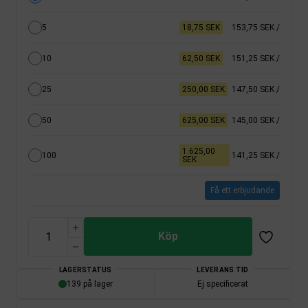
5
18,75 SEK
153,75 SEK
/
10
62,50 SEK
151,25 SEK
/
25
250,00 SEK
147,50 SEK
/
50
625,00 SEK
145,00 SEK
/
1.625,00
100
141,25 SEK
/
SEK
Få ett erbjudande
Köp
LAGERSTATUS
LEVERANS TID
139 på lager
Ej specificerat