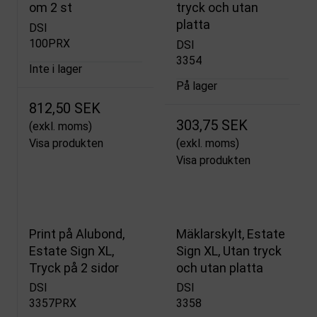
om 2 st
tryck och utan
platta
DSI
100PRX
DSI
3354
Inte i lager
På lager
812,50 SEK
303,75 SEK
(exkl. moms)
Visa produkten
(exkl. moms)
Visa produkten
Print på Alubond,
Mäklarskylt, Estate
Estate Sign XL,
Sign XL, Utan tryck
Tryck på 2 sidor
och utan platta
DSI
DSI
3357PRX
3358