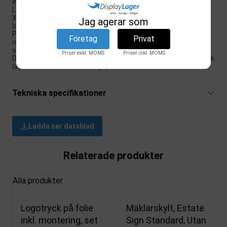
en mycket hållbar och professionell utseende.
Lätt att montera: Plattan är lätt att skjuta in i spåren på din
XL-mäklarskylt. Spåren täcker 1,5 cm av plattan i toppen och
Jag agerar som
botten.
Perfekta mått: Med totalmått på 102,5 x 59,8 cm och synligt
Företag
Privat
mått på 102,5 x 56,8 cm är denna platta idealisk för en stor,
synlig skylt.
Priser exkl. MOMS
Priser inkl. MOMS
Design- och grafikhjälp tillgänglig: Behöver du hjälp med grafisk
layout, finns vi här för att hjälpa till - kontakta oss bara.
Tekniska specifikationer
Ladda ner datablad
Relaterade produkter
Alla produkter
Logotryck på folie
Mäklarskylt, Estate
inkl. montering, set
Sign Standard, Utan