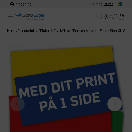
Inloggning
Företag
/
Privat
Home
/
Fler produkter
/
Plakat & Tryck
/
Tryck
/
Print på Alubond, Estate Sign XL, Skriv 