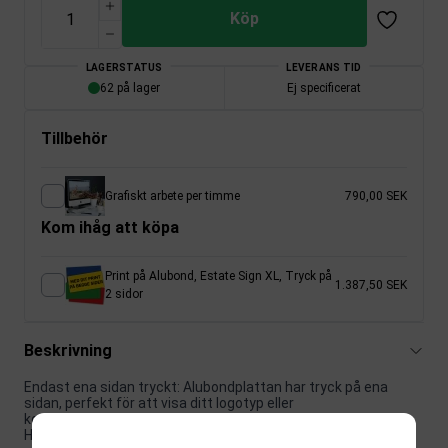
Köp
LAGERSTATUS
LEVERANS TID
62 på lager
Ej specificerat
Tillbehör
Grafiskt arbete per timme
790,00 SEK
Kom ihåg att köpa
Print på Alubond, Estate Sign XL, Tryck på
1.387,50 SEK
2 sidor
Beskrivning
Endast ena sidan tryckt: Alubondplattan har tryck på ena
sidan, perfekt för att visa ditt logotyp eller
kontaktinformation.
Hög kvalitet: Plattan är 3 mm och laminerad, vilket garanterar