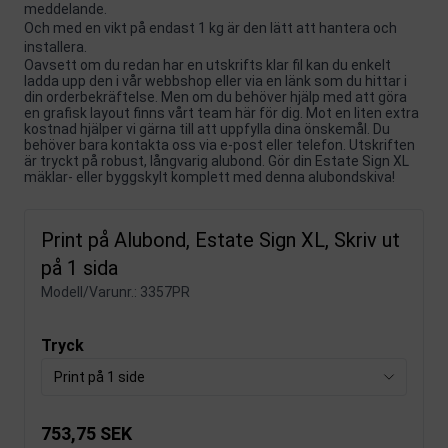
meddelande.
Och med en vikt på endast 1 kg är den lätt att hantera och
installera.
Oavsett om du redan har en utskrifts klar fil kan du enkelt
ladda upp den i vår webbshop eller via en länk som du hittar i
din orderbekräftelse. Men om du behöver hjälp med att göra
en grafisk layout finns vårt team här för dig. Mot en liten extra
kostnad hjälper vi gärna till att uppfylla dina önskemål. Du
behöver bara kontakta oss via e-post eller telefon. Utskriften
är tryckt på robust, långvarig alubond. Gör din Estate Sign XL
mäklar- eller byggskylt komplett med denna alubondskiva!
Print på Alubond, Estate Sign XL, Skriv ut
på 1 sida
Modell/Varunr.:
3357PR
Tryck
Print på 1 side
753,75 SEK