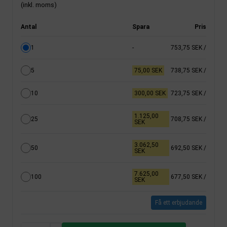
(inkl. moms)
Antal
Spara
Pris
1
-
753,75 SEK
/
5
75,00 SEK
738,75 SEK
/
10
300,00 SEK
723,75 SEK
/
1.125,00
25
708,75 SEK
/
SEK
3.062,50
50
692,50 SEK
/
SEK
7.625,00
100
677,50 SEK
/
SEK
Få ett erbjudande