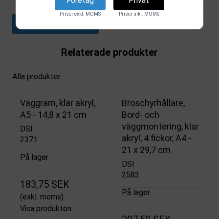
Företag
Privat
Priser exkl. MOMS
Priser inkl. MOMS
Ladda ner datablad
Relaterade produkter
Alla produkter
Väggram, klar akryl,
Broschyrhållare,
A5 - 14,8 x 21 cm
Bord- och
väggmontering, klar
DSI
akryl, 4 fickor, A4 -
2371
21 x 29,7 cm
På lager
DSI
2583
183,75 SEK
På lager
(exkl. moms)
Visa produkten