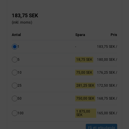
183,75 SEK
(inkl. moms)
Antal
Spara
Pris
1
-
183,75 SEK
/
5
18,75 SEK
180,00 SEK
/
10
75,00 SEK
176,25 SEK
/
25
281,25 SEK
172,50 SEK
/
50
750,00 SEK
168,75 SEK
/
1.875,00
100
165,00 SEK
/
SEK
Få ett erbjudande