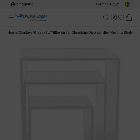
Inloggning
Företag
/
Privat
Home
/
Displays
/
Glasskåp
/
Tillbehär för Glasskåp
/
Displayhyllor, Nesting Shelves, 3