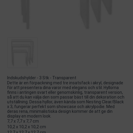
Indskudshylder - 3 Stk - Transparent
Dette är en förpackning med tre insatsfack i akryl, designade
för att presentera dina varor med elegans och stil. Hyllorna
finns i antingen svart eller genomskinlig, transparent version,
så att du kan välja den som passar bäst till din dekoration och
utställning. Dessa hyllor, även kända som Nesting Clear/Black
x 3, fungerar perfekt som showcase och akrylpodie. Med
deras rena, minimalistiska design kommer de att ge din
display en modern look.
7,7 x 7,7 x 7,7 cm
10,2 x 10,2 x 10,2 cm
12,7 x 12,7 x 12,7 cm