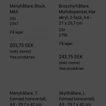
Menyhållare, Block,
Broschyrhållare,
M65
Multidispenser, klar
akryl, 3-fack, A4 -
DSI
21 x 29,7 cm
2597
DSI
På lager
2756
På lager
203,75 SEK
(exkl. moms)
243,75 SEK
Visa produkten
(exkl. moms)
Visa produkten
Menyhållare, T-
Skylthållare, L-
formad, horisontell,
formad horisontell,
A3 - 29,7 x 42 cm
A3 - 29,7 x 42 cm