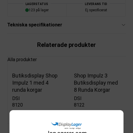
LAGERSTATUS
LEVERANS TID
123 på lager
Ej specificerat
Tekniska specifikationer
Relaterade produkter
Alla produkter
Butiksdisplay Shop
Shop Impulz 3
Impulz 1 med 4
Butiksdisplay med
runda korgar
8 Runda Korgar
DSI
DSI
8120
8122
På lager
På lager
4.293,75 SEK
6.165,00 SEK