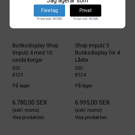
Jag agerar som
(exkl. moms)
(exkl. moms)
Företag
Privat
Visa produkten
Visa produkten
Priser exkl. MOMS
Priser inkl. MOMS
Butiksdisplay Shop
Shop Impulz 5
Impulz 4 med 10
Butiksdisplay för 4
runda korgar
Lådor
DSI
DSI
8123
8124
På lager
På lager
6.780,00 SEK
6.995,00 SEK
(exkl. moms)
(exkl. moms)
Visa produkten
Visa produkten