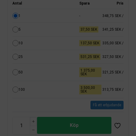
Antal
Spara
Pris
1
-
348,75 SEK
/
5
37,50 SEK
341,25 SEK
/
10
137,50 SEK
335,00 SEK
/
25
531,25 SEK
327,50 SEK
/
1.375,00
50
321,25 SEK
/
SEK
3.500,00
100
313,75 SEK
/
SEK
Få ett erbjudande
Köp