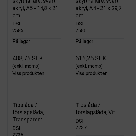
skylthållare, svart
skylthållare, svart
akryl, A5 - 14,8 x 21
akryl, A4 - 21 x 29,7
cm
cm
DSI
DSI
2585
2586
På lager
På lager
408,75 SEK
616,25 SEK
(exkl. moms)
(exkl. moms)
Visa produkten
Visa produkten
Tipslåda /
Tipslåda /
förslagslåda,
förslagslåda, Vit
Transparent
DSI
2737
DSI
2736