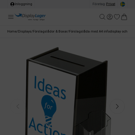
Inloggning
Företag
/
Privat
Home
/
Displays
/
Förslagslådor & Boxar
/
Förslagslåda med A4 infodisplay och M65 b