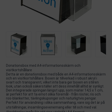
Donationsbox med A4-informationsskärm och
visitkortshållare
Detta är en donationsbox med både en A4-informationsskärm
och en visitkortshållare. Boxen är tillverkad i robust akryl i
svart och transparent, vilket inte bara ger boxen en stilren
look, utan också säkerställer att dess innehåll alltid är synligt.
Den integrerade springan längst upp, som mäter 14,5 x 1 cm,
är perfekt för att ta emot olika föremål - från röster, ris och
ros-blanketter, tävlingskuponger och naturligtvis pengar.
Perfekt för användning i olika sammanhang, vare sig det är på
utställningar, insamlingsevenemang eller till och med val.
Akryldisplay ingår för att visa utskrift i A4-format.