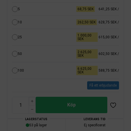
5
68,75 SEK
641,25 SEK
/
10
262,50 SEK
628,75 SEK
/
1.000,00
25
615,00 SEK
/
SEK
2.625,00
50
602,50 SEK
/
SEK
6.625,00
100
588,75 SEK
/
SEK
Få ett erbjudande
Köp
LAGERSTATUS
LEVERANS TID
53 på lager
Ej specificerat