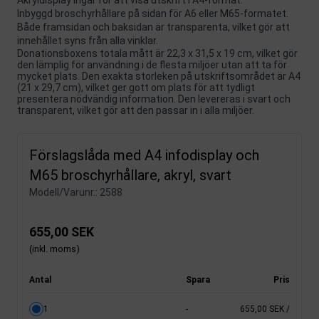
Inbyggd broschyrhållare på sidan för A6 eller M65-formatet.
Både framsidan och baksidan är transparenta, vilket gör att
innehållet syns från alla vinklar.
Donationsboxens totala mått är 22,3 x 31,5 x 19 cm, vilket gör
den lämplig för användning i de flesta miljöer utan att ta för
mycket plats. Den exakta storleken på utskriftsområdet är A4
(21 x 29,7 cm), vilket ger gott om plats för att tydligt
presentera nödvändig information. Den levereras i svart och
transparent, vilket gör att den passar in i alla miljöer.
Förslagslåda med A4 infodisplay och
M65 broschyrhållare, akryl, svart
Modell/Varunr.:
2588
655,00 SEK
(inkl. moms)
Antal
Spara
Pris
1
-
655,00 SEK
/