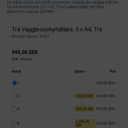
för både stora och små utrymmen, medan de vanliga måtten
för A4-broschyrer (21 x 29,7 cm) säkerställer att dina
dokument passar perfekt.
Trä Väggbroschyrhållare, 5 x A4, Trä
Modell/Varunr.:
6427
995,00 SEK
(inkl. moms)
Antal
Spara
Pris
1
-
995,00 SEK
/
2
120,00 SEK
935,00 SEK
/
4
500,00 SEK
870,00 SEK
/
1.480,00
8
810,00 SEK
/
SEK