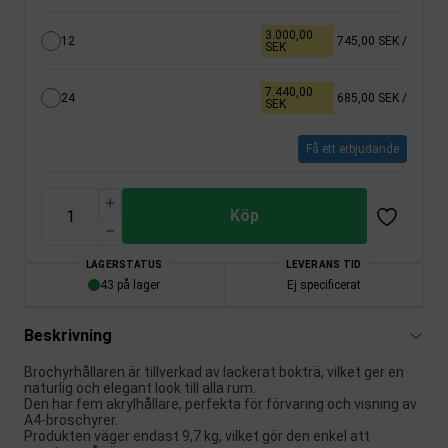
3.000,00
12
745,00 SEK
/
SEK
7.440,00
24
685,00 SEK
/
SEK
Få ett erbjudande
Köp
LAGERSTATUS
LEVERANS TID
43 på lager
Ej specificerat
Beskrivning
Brochyrhållaren är tillverkad av lackerat bokträ, vilket ger en
naturlig och elegant look till alla rum.
Den har fem akrylhållare, perfekta för förvaring och visning av
A4-broschyrer.
Produkten väger endast 9,7 kg, vilket gör den enkel att