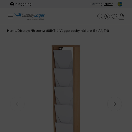
Inloggning
Företag
/
Privat
Home
/
Displays
/
Broschyrställ
/
Trä Väggbroschyrhållare, 5 x A4, Trä