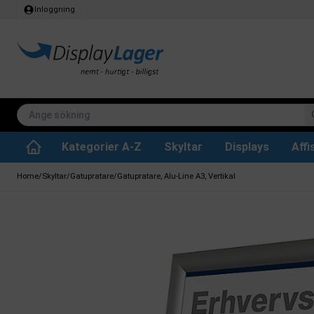
Inloggning
Kategorier A-Z
Skyltar
Displays
Aff
Papperskorg för inomhus
Whiteboard tavlor
Köksrullar & toa
Tillbehär & res
Vrid- / vändbara tavlor
Griffeltavla skylta
Home
/
Skyltar
/
Gatupratare
/
Gatupratare, Alu-Line A3, Vertikal