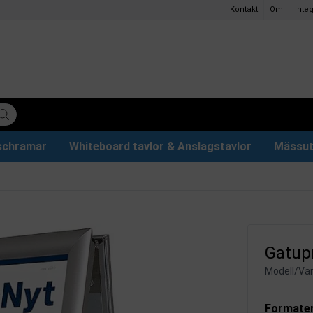
Kontakt
Om
Integ
ischramar
Whiteboard tavlor & Anslagstavlor
Mässut
lettpapper
ervdelar
r
Plakathållare och Plakatställ
Eventtält & Paviljonger
Ljuslåda och Ljusskylt
Glastavlor & Tillbehör
Papper och pennor
Gatupr
Modell/Var
Formate