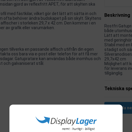
msidan gjord av reflexfritt APET, för att skylten ska
il med fästkilar, vilket gör det lätt att sätta in och
Beskrivning
om ofta behöver ändra budskapet på sin skylt. Skyltens
affischer i storleken 29,7 x 42 cm. Den kommer i en
Rostfri Gatupr
er av grafik eller varumärken.
både utomhus
Lätt att monte
med geringhör
Stabil med en b
tingen tillverka en passande affisch utifrån din egen
stadigt och sä
ontakta oss bara via e-post eller telefon för att få mer
Silveranodiser
betsdagar. Gatupratare kan användas både inomhus och
29,7x42 cm
t och galvaniserat stål.
Möjlighet att k
för leverans i
tillgänglig.
Tekniska spe
Ladda ne