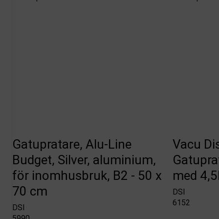
Gatupratare, Alu-Line
Vacu Di
Budget, Silver, aluminium,
Gatuprat
för inomhusbruk, B2 - 50 x
med 4,5L
70 cm
DSI
6152
DSI
5990