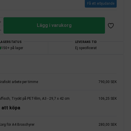
Få ett erbjudande
Lägg i varukorg
LAGERSTATUS
LEVERANS TID
150+ på lager
Ej specificerat
rafiskt arbete per timme
790,00 SEK
ffisch, Tryckt på PET-film, A3 - 29,7 x 42 cm
106,25 SEK
 att köpa
Korg för A4 Broschyrer
280,00 SEK