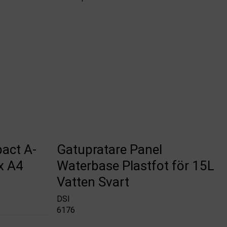
act A-
Gatupratare Panel
 x A4
Waterbase Plastfot för 15L
Vatten Svart
DSI
6176