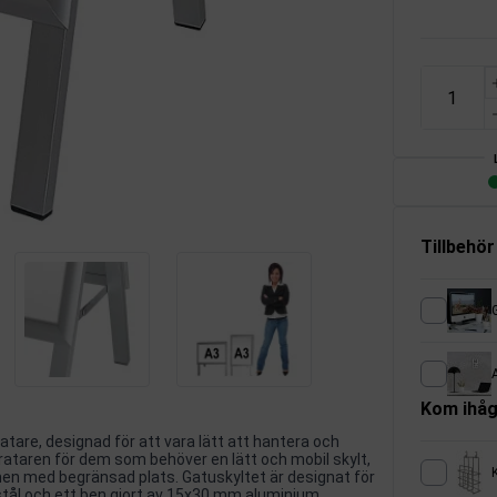
Tillbehör
G
A
Kom ihåg
atare, designad för att vara lätt att hantera och
rataren för dem som behöver en lätt och mobil skylt,
men med begränsad plats. Gatuskyltet är designat för
 stål och ett ben gjort av 15x30 mm aluminium