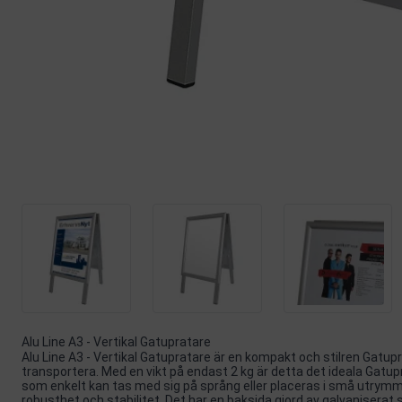
Alu Line A3 - Vertikal Gatupratare
Alu Line A3 - Vertikal Gatupratare är en kompakt och stilren Gatupr
transportera. Med en vikt på endast 2 kg är detta det ideala Gatup
som enkelt kan tas med sig på språng eller placeras i små utrym
robusthet och stabilitet. Det har en baksida gjord av galvaniserat