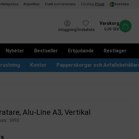
ritetspolicy
Köpvillkor
Frakt och leverans
Företag
/
Privat
Svenska
Varukorg
0,00 SEK
Inloggning
Önskelista
Nyheter
Bestseller
Erbjudande
Restlager
rustning
Kontor
Papperskorgar och Avfallsbehållar
Papperskorgar & Påsar
Förslagslådor & Boxar
atare, Alu-Line A3, Vertikal
unr.:
5993
ra