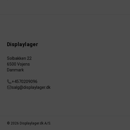
Displaylager
Solbakken 22
6500 Vojens
Danmark
+4570209096
salg@displaylager.dk
© 2026 Displaylager.dk A/S.