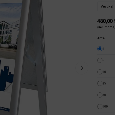
Vertikal
480,00
(inkl. moms
Antal
1
5
10
25
50
100