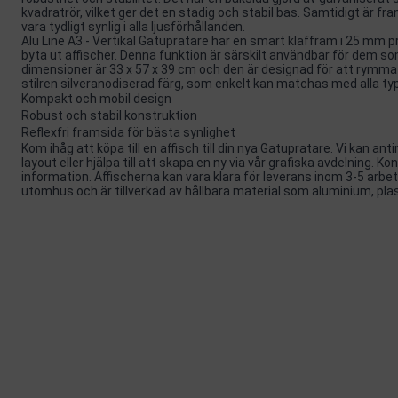
kvadratrör, vilket ger det en stadig och stabil bas. Samtidigt är fra
vara tydligt synlig i alla ljusförhållanden.
Alu Line A3 - Vertikal Gatupratare har en smart klaffram i 25 mm prof
byta ut affischer. Denna funktion är särskilt användbar för dem s
dimensioner är 33 x 57 x 39 cm och den är designad för att rymma 
stilren silveranodiserad färg, som enkelt kan matchas med alla typ
Kompakt och mobil design
Robust och stabil konstruktion
Reflexfri framsida för bästa synlighet
Kom ihåg att köpa till en affisch till din nya Gatupratare. Vi kan an
layout eller hjälpa till att skapa en ny via vår grafiska avdelning. K
information. Affischerna kan vara klara för leverans inom 3-5 ar
utomhus och är tillverkad av hållbara material som aluminium, plas