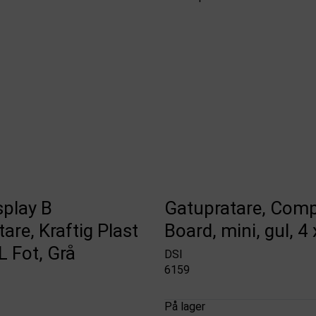
splay B
Gatupratare, Comp
are, Kraftig Plast
Board, mini, gul, 4
 Fot, Grå
DSI
6159
På lager