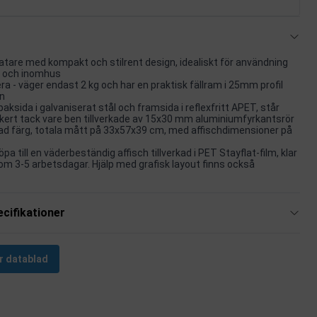
atare med kompakt och stilrent design, idealiskt för användning
 och inomhus
ra - väger endast 2 kg och har en praktisk fällram i 25mm profil
n
aksida i galvaniserat stål och framsida i reflexfritt APET, står
kert tack vare ben tillverkade av 15x30 mm aluminiumfyrkantsrör
ad färg, totala mått på 33x57x39 cm, med affischdimensioner på
öpa till en väderbeständig affisch tillverkad i PET Stayflat-film, klar
nom 3-5 arbetsdagar. Hjälp med grafisk layout finns också
cifikationer
r datablad