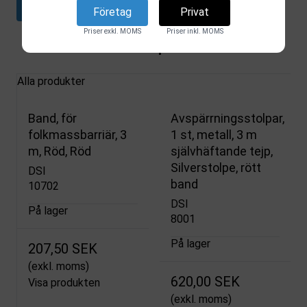
Ladda ner datablad
Företag
Privat
Priser exkl. MOMS
Priser inkl. MOMS
Relaterade produkter
Alla produkter
Band, för
Avspärrningsstolpar,
folkmassbarriär, 3
1 st, metall, 3 m
m, Röd, Röd
självhäftande tejp,
Silverstolpe, rött
DSI
band
10702
DSI
På lager
8001
På lager
207,50 SEK
(exkl. moms)
620,00 SEK
Visa produkten
(exkl. moms)