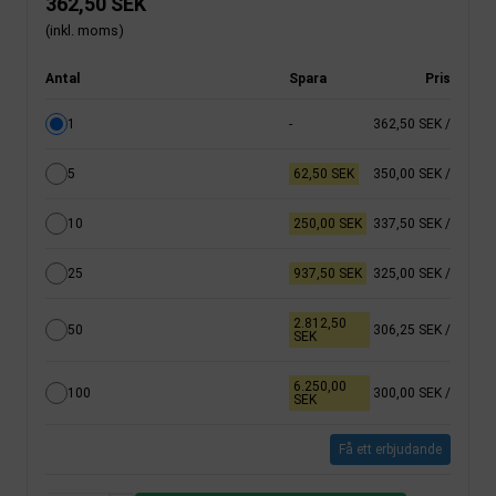
362,50 SEK
(inkl. moms)
Antal
Spara
Pris
1
-
362,50 SEK
/
5
62,50 SEK
350,00 SEK
/
10
250,00 SEK
337,50 SEK
/
25
937,50 SEK
325,00 SEK
/
2.812,50
50
306,25 SEK
/
SEK
6.250,00
100
300,00 SEK
/
SEK
Få ett erbjudande