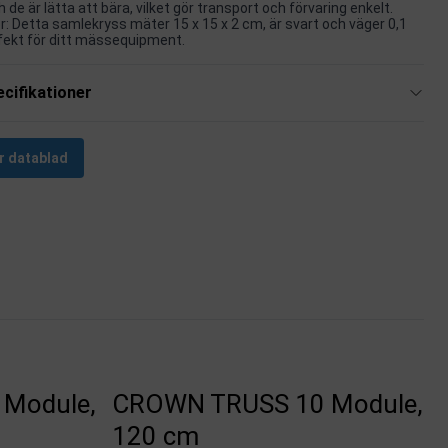
 de är lätta att bära, vilket gör transport och förvaring enkelt.
r: Detta samlekryss mäter 15 x 15 x 2 cm, är svart och väger 0,1
fekt för ditt mässequipment.
cifikationer
r datablad
Module,
CROWN TRUSS 10 Module,
120 cm