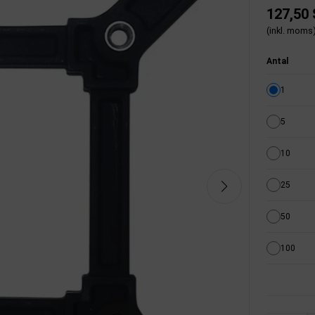
127,50
(inkl. moms
Antal
1
5
10
25
50
100