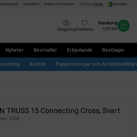
ritetspolicy
Köpvillkor
Frakt och leverans
Företag
/
Privat
Svenska
Varukorg
0,00 SEK
Inloggning
Önskelista
Nyheter
Bestseller
Erbjudande
Restlager
rustning
Kontor
Papperskorgar och Avfallsbehållar
Papperskorgar & Påsar
Förslagslådor & Boxar
 TRUSS 15 Connecting Cross, Svart
unr.:
1520