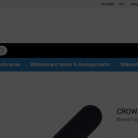
Kontakt
Om
Integ
ischramar
Whiteboard tavlor & Anslagstavlor
Mässut
lettpapper
ervdelar
r
Plakathållare och Plakatställ
Eventtält & Paviljonger
Ljuslåda och Ljusskylt
Glastavlor & Tillbehör
Papper och pennor
CROWN
Modell/Var