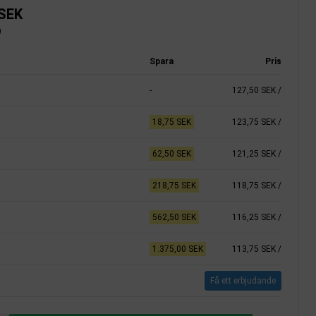
 SEK
)
Spara
Pris
-
127,50 SEK
/
18,75 SEK
123,75 SEK
/
62,50 SEK
121,25 SEK
/
218,75 SEK
118,75 SEK
/
562,50 SEK
116,25 SEK
/
1.375,00 SEK
113,75 SEK
/
Få ett erbjudande