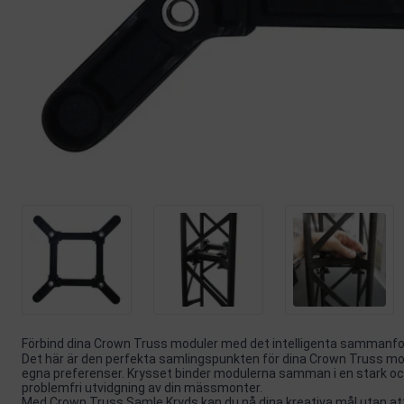
Förbind dina Crown Truss moduler med det intelligenta sammanf
Det här är den perfekta samlingspunkten för dina Crown Truss mod
egna preferenser. Krysset binder modulerna samman i en stark och s
problemfri utvidgning av din mässmonter.
Med Crown Truss Samle Kryds kan du nå dina kreativa mål utan att o