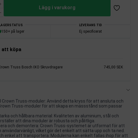
Lägg i varukorg
LAGERSTATUS
LEVERANS TID
150+ på lager
Ej specificerat
 att köpa
Crown Truss Bosch IXO Skruvdragare
745,00 SEK
ll Crown Truss-moduler: Använd detta kryss för att ansluta och
 Crown Truss-moduler för att skapa en mässstånd som passar
tarka och hållbara material: Kvaliteten av aluminium, stål och
ställer att dina moduler är robusta och pålitliga.
tera och demontera: Crown Truss-systemet är utformat för att
 användarvänligt, vilket gör det enkelt att sätta upp och ta ned.
h enkel att transportera: Modulerna kan enkelt fällas ihop för att