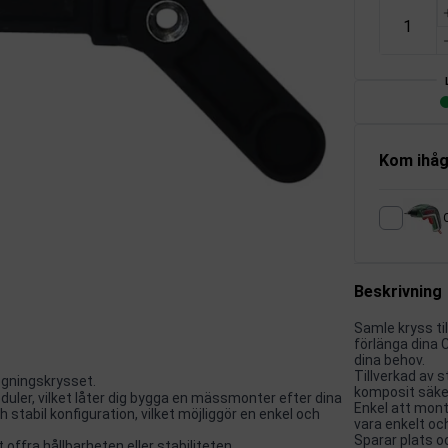
Kom ihåg
Beskrivning
Samle kryss ti
förlänga dina
dina behov.
Tillverkad av s
ogningskrysset.
komposit säker
uler, vilket låter dig bygga en mässmonter efter dina
Enkel att mon
tabil konfiguration, vilket möjliggör en enkel och
vara enkelt och
Sparar plats oc
ffra hållbarheten eller stabiliteten.