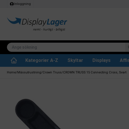
Inloggning
Kategorier A-Z
Skyltar
Displays
Aff
Papperskorg för inomhus
Whiteboard tavlor
Köksrullar & toa
Tillbehär & res
Vrid- / vändbara tavlor
Griffeltavla skylta
Home
/
Mässutrustning
/
Crown Truss
/
CROWN TRUSS 15 Connecting Cross, Svart