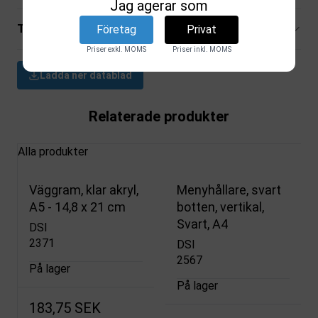
Jag agerar som
Tekniska specifikationer
Företag
Privat
Priser exkl. MOMS
Priser inkl. MOMS
Ladda ner datablad
Relaterade produkter
Alla produkter
Väggram, klar akryl,
Menyhållare, svart
A5 - 14,8 x 21 cm
botten, vertikal,
Svart, A4
DSI
2371
DSI
2567
På lager
På lager
183,75 SEK