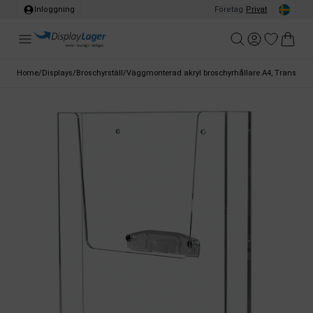
Inloggning
Företag
/
Privat
Home
/
Displays
/
Broschyrställ
/
Väggmonterad akryl broschyrhållare A4, Transpare