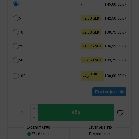
1
-
145,00 SEK
/
5
12,50 SEK
142,50 SEK
/
10
62,50 SEK
138,75 SEK
/
25
218,75 SEK
136,25 SEK
/
50
562,50 SEK
133,75 SEK
/
1.500,00
100
130,00 SEK
/
SEK
Få ett erbjudande
Köp
LAGERSTATUS
LEVERANS TID
27 på lager
Ej specificerat