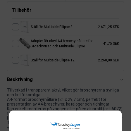
Tillbehör
Ställ för Multiside Ellipse 8
2.671,25 SEK
Adapter för akryl A4 broschyrhållare för
41,75 SEK
Broschyrträd och Multiside Ellipse
Ställ för Multiside Ellipse 12
2.260,00 SEK
Beskrivning
Tillverkad i transparent akryl, vilket gör broschyrerna synliga
och lättåtkomliga
A4-format broschyrhållare (21 x 29,7 cm), perfekt för
presentation av A4-broschyrer, kataloger och tidningar
Kan enkelt monteras på väggen eller på en aluprofil (art. 6072)
för mångsidig användning
Har en stilren och enkel design som passar in i alla inredningar
Totala dimensioner är 23 x 25 x 4 cm och väger endast 2,5 kg,
vilket gör den lätt att hantera och flytta runt.