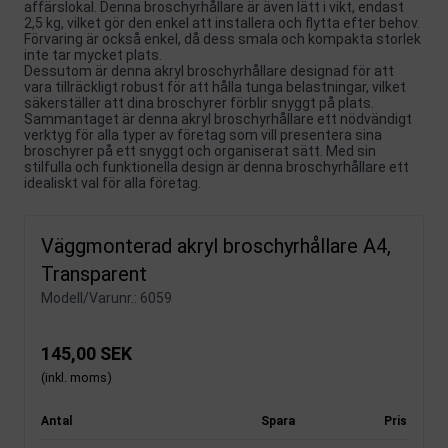
affärslokal. Denna broschyrhållare är även lätt i vikt, endast
2,5 kg, vilket gör den enkel att installera och flytta efter behov.
Förvaring är också enkel, då dess smala och kompakta storlek
inte tar mycket plats.
Dessutom är denna akryl broschyrhållare designad för att
vara tillräckligt robust för att hålla tunga belastningar, vilket
säkerställer att dina broschyrer förblir snyggt på plats.
Sammantaget är denna akryl broschyrhållare ett nödvändigt
verktyg för alla typer av företag som vill presentera sina
broschyrer på ett snyggt och organiserat sätt. Med sin
stilfulla och funktionella design är denna broschyrhållare ett
idealiskt val för alla företag.
Väggmonterad akryl broschyrhållare A4,
Transparent
Modell/Varunr.:
6059
145,00 SEK
(inkl. moms)
Antal
Spara
Pris