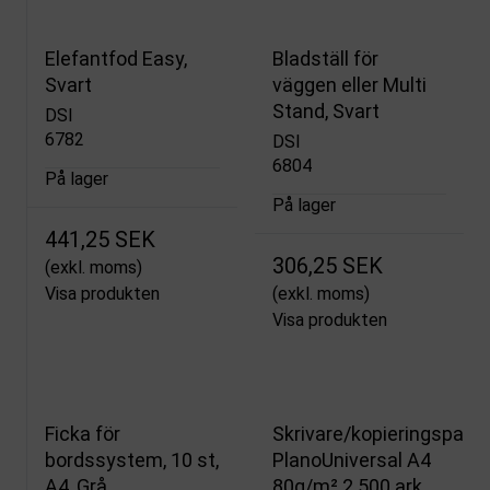
Elefantfod Easy,
Bladställ för
Svart
väggen eller Multi
Stand, Svart
DSI
6782
DSI
6804
På lager
På lager
441,25 SEK
306,25 SEK
(exkl. moms)
Visa produkten
(exkl. moms)
Visa produkten
Ficka för
Skrivare/kopieringspapp
bordssystem, 10 st,
PlanoUniversal A4
A4, Grå
80g/m² 2 500 ark