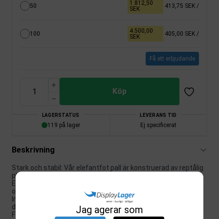
1.812,50
50
413,75 SEK
/
SEK
4.500,00
100
405,00 SEK
/
SEK
Få ett erbjudande
Köp
LAGERSTATUS
LEVERANS TID
119 på lager
Ej specificerat
Beskrivning
Stark och stabil: Vår elefantfot pall är konstruerad av reptålig
plast vilket gör den både robust och hållbar.
Enkel att använda: Pallens tre hjul gör den enkel att förflytta
och placera runt på kontoret.
Imponerande belastningskapacitet: Trots sin lätta vikt kan
denna pall enkelt bära en belastning på upp till 150 kg.
Jag agerar som
Fyra färgval: Välj mellan fyra olika färger för att matcha din