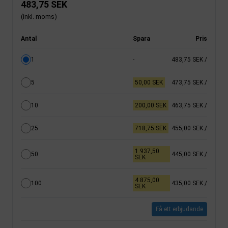
483,75 SEK
(inkl. moms)
Antal
Spara
Pris
1
-
483,75 SEK
/
5
50,00 SEK
473,75 SEK
/
10
200,00 SEK
463,75 SEK
/
25
718,75 SEK
455,00 SEK
/
1.937,50
50
445,00 SEK
/
SEK
4.875,00
100
435,00 SEK
/
SEK
Få ett erbjudande