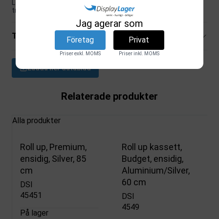
Levereras med svart lyxtaske för enkel förvaring och
transport, och produkten väger endast 1,84 kg.
Jag agerar som
Tekniska specifikationer
Företag
Privat
Priser exkl. MOMS
Priser inkl. MOMS
Ladda ner datablad
Relaterade produkter
Alla produkter
Roll up, Premium,
Roll up kassett,
ensidig, Silver, 85
Budget, ensidig,
cm
Aluminium/Silver,
60 cm
DSI
45451
DSI
4549
På lager