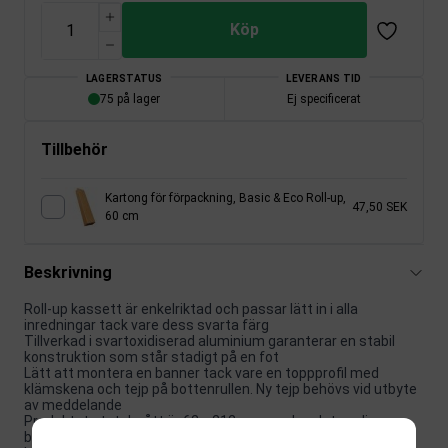
Köp
LAGERSTATUS
LEVERANS TID
75 på lager
Ej specificerat
Tillbehör
Kartong för förpackning, Basic & Eco Roll-up,
47,50 SEK
60 cm
Beskrivning
Roll-up kassett är enkelriktad och passar lätt in i alla
inredningar tack vare dess svarta färg
Tillverkad i svartoxidiserad aluminium garanterar en stabil
konstruktion som står stadigt på en fot
Lätt att montera en banner tack vare en toppprofil med
klämskena och tejp på bottenrullen. Ny tejp behövs vid utbyte
av meddelande
Produktets totalmått är 62 x 212 cm, medan det synliga
bannerstorleken är 60 x 200 cm - passar bra i de flesta rum