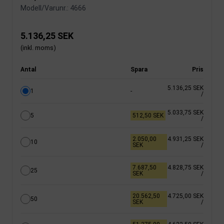
Modell/Varunr.:
4666
5.136,25 SEK
(inkl. moms)
Antal
Spara
Pris
5.136,25 SEK
1
-
/
5.033,75 SEK
5
512,50 SEK
/
2.050,00
4.931,25 SEK
10
SEK
/
7.687,50
4.828,75 SEK
25
SEK
/
20.562,50
4.725,00 SEK
50
SEK
/