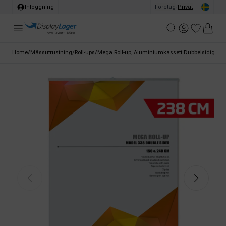
Inloggning
Företag
/
Privat
Home
/
Mässutrustning
/
Roll-ups
/
Mega Roll-up, Aluminiumkassett Dubbelsidigt Ban