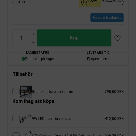
51.375,00
4.622,50 SEK
100
SEK
/
Få ett erbjudande
Köp
LAGERSTATUS
LEVERANS TID
Endast 1 på lager
Ej specificerat
Tillbehör
Grafiskt arbete per timme
790,00 SEK
Kom ihåg att köpa
9W LED-spot för roll-ups
412,50 SEK
LED-Spotlight Rund 10W för Roll-ups Svart
338,75 SEK