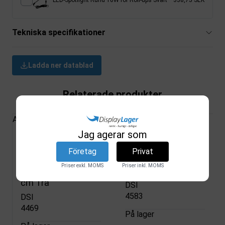
Tekniska specifikationer
Ladda ner datablad
Relaterade produkter
Alla produkter
Jag agerar som
Roll-up Bambus
Roll up, Mini, Silver,
Företag
Privat
Enkelriktad Banner
ensidig, kassett, A3
Priser exkl. MOMS
Priser inkl. MOMS
inkl. väska 85 x 200
- 29,7 x 42 cm
cm Trä
DSI
4583
DSI
4469
På lager