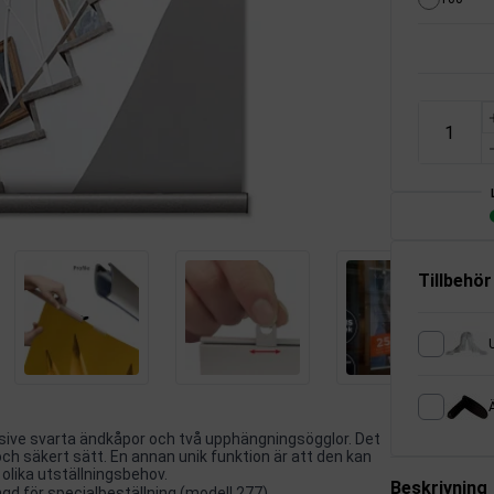
Tillbehör
Ä
usive svarta ändkåpor och två upphängningsögglor. Det
 och säkert sätt. En annan unik funktion är att den kan
r olika utställningsbehov.
Beskrivning
ngd för specialbeställning (modell 277).