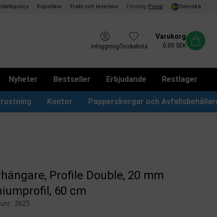
ritetspolicy
Köpvillkor
Frakt och leverans
Företag
/
Privat
Svenska
Varukorg
0,00 SEK
Inloggning
Önskelista
Nyheter
Bestseller
Erbjudande
Restlager
rustning
Kontor
Papperskorgar och Avfallsbehållar
Papperskorgar & Påsar
Förslagslådor & Boxar
hängare, Profile Double, 20 mm
iumprofil, 60 cm
unr.:
2625