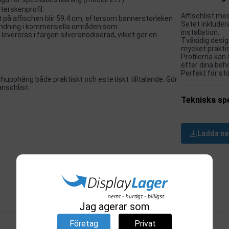
terskenprofil.
Affischlist me
 på affischen blir 59,4 cm, eftersom bannerstorleken
Setet inkluder
nvändning i kommersiella områden som
installation.
evereras i färgen silveranodiserad, vilket ger en
Tvåsidig design
mycket prakti
Profilerna kan 
efter dina beh
Perfekt för stö
hupphäng både praktiskt och estetiskt tilltalande. Gör
anschlist.
Tekniska spe
Ladda ne
Relaterade produkter
Jag agerar som
Företag
Privat