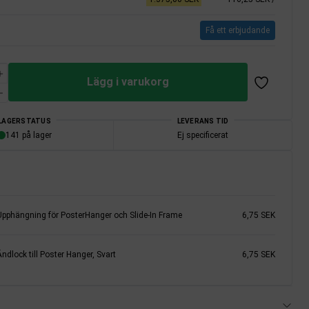
Få ett erbjudande
Lägg i varukorg
LAGERSTATUS
LEVERANS TID
141 på lager
Ej specificerat
Upphängning för PosterHanger och Slide-In Frame
6,75 SEK
ndlock till Poster Hanger, Svart
6,75 SEK