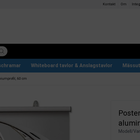
Kontakt
Om
Integ
ischramar
Whiteboard tavlor & Anslagstavlor
Mässut
lettpapper
ervdelar
r
Plakathållare och Plakatställ
Eventtält & Paviljonger
Ljuslåda och Ljusskylt
Glastavlor & Tillbehör
Papper och pennor
iumprofil, 60 cm
Poster
alumin
Modell/Var