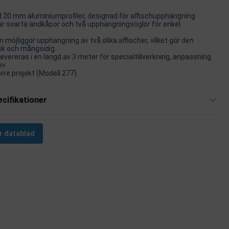
d 20 mm aluminiumprofiler, designad för affischupphängning
ar svarta ändkåpor och två upphängningsöglor för enkel
 möjliggör upphängning av två olika affischer, vilket gör den
sk och mångsidig.
levereras i en längd av 3 meter för specialtillverkning, anpassning
ov
rre projekt (Modell 277).
cifikationer
r datablad