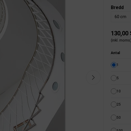
Bredd
60 cm
130,00
(inkl. moms
Antal
1
5
10
25
50
100