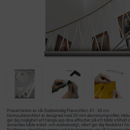
Präsentation av vår Dubbelsidig Planschlist, A1 - 60 cm
Denna planschlist är designad med 20 mm aluminiumprofiler, inkl
ger dig möjlighet att hänga upp dina affischer på ett både stilfullt
användas både enkel- och dubbelsidigt, vilket ger dig flexibilitet fö
Profilernas längd kan variera och kan levereras upp till 3 meters lä