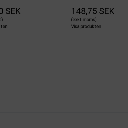
0 SEK
148,75 SEK
s)
(exkl. moms)
kten
Visa produkten