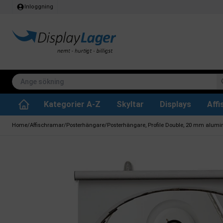
Inloggning
Kategorier A-Z
Skyltar
Displays
Aff
Papperskorg för inomhus
Whiteboard tavlor
Köksrullar & toa
Tillbehär & res
Vrid- / vändbara tavlor
Griffeltavla skylta
Home
/
Affischramar
/
Posterhängare
/
Posterhängare, Profile Double, 20 mm alumin