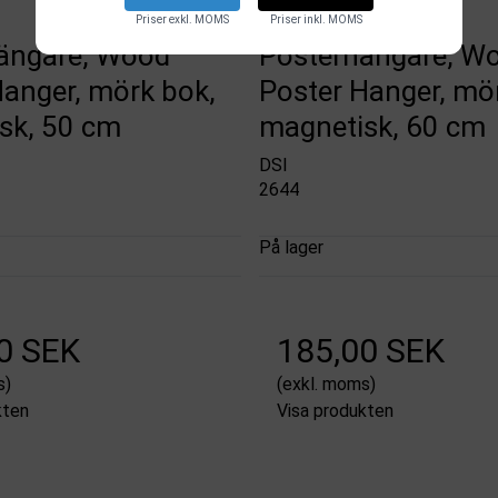
Priser exkl. MOMS
Priser inkl. MOMS
ängare, Wood
Posterhängare, W
Hanger, mörk bok,
Poster Hanger, mö
sk, 50 cm
magnetisk, 60 cm
DSI
2644
På lager
0 SEK
185,00 SEK
s)
(exkl. moms)
kten
Visa produkten