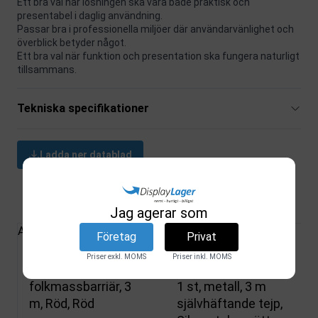
Ett bra val när lösningen ska vara både praktisk och
presentabel i daglig användning.
Passar bra i professionella miljöer där användarvänlighet och
överblick betyder något.
Ett bra val när funktion och presentation ska fungera naturligt
tillsammans.
Tekniska specifikationer
Ladda ner datablad
Relaterade produkter
Jag agerar som
Alla produkter
Företag
Privat
Priser exkl. MOMS
Priser inkl. MOMS
Band, för
Avspärrningsstolpar,
folkmassbarriär, 3
1 st, metall, 3 m
m, Röd, Röd
självhäftande tejp,