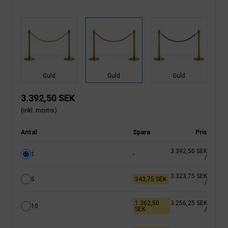
Guld
Guld
Guld
3.392,50 SEK
(inkl. moms)
Antal
Spara
Pris
3.392,50 SEK
1
-
/
3.323,75 SEK
5
343,75 SEK
/
1.362,50
3.256,25 SEK
10
SEK
/