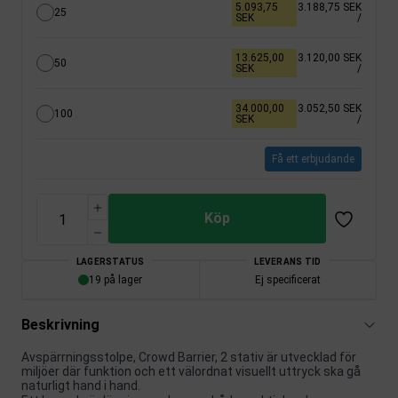
5.093,75
3.188,75 SEK
25
SEK
/
13.625,00
3.120,00 SEK
50
SEK
/
34.000,00
3.052,50 SEK
100
SEK
/
Få ett erbjudande
Köp
LAGERSTATUS
LEVERANS TID
19 på lager
Ej specificerat
Beskrivning
Avspärrningsstolpe, Crowd Barrier, 2 stativ är utvecklad för
miljöer där funktion och ett välordnat visuellt uttryck ska gå
naturligt hand i hand.