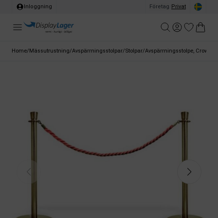
Inloggning
Företag
/
Privat
Home
/
Mässutrustning
/
Avspärrningsstolpar
/
Stolpar
/
Avspärrningsstolpe, Crowd Barr