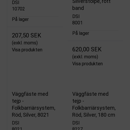
Silverstolpe, rött
DSI
band
10702
DSI
På lager
8001
På lager
207,50 SEK
(exkl. moms)
620,00 SEK
Visa produkten
(exkl. moms)
Visa produkten
Väggfäste med
Väggfäste med
tejp -
tejp -
Folkbarriärsystem,
Folkbarriärsystem,
Röd, Silver, 8021
Röd, Silver, 180 cm
DSI
DSI
8021
8227