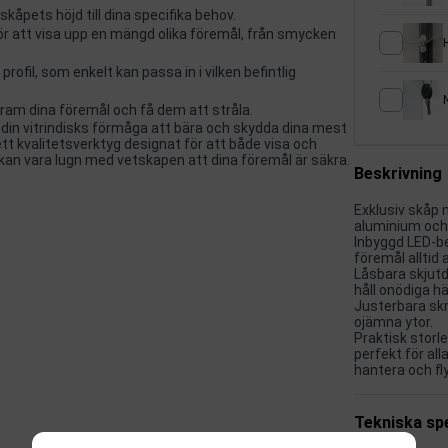
kåpets höjd till dina specifika behov.
ör att visa upp en mängd olika föremål, från smycken
rofil, som enkelt kan passa in i vilken befintlig
ram dina föremål och få dem att stråla.
er din vitrindisks förmåga att bära och skydda dina mest
ett kvalitetsverktyg designat för att både visa och
an vara lugn med vetskapen att dina föremål är säkra.
Beskrivning
Exklusiv skåp m
aluminium och 
Inbyggd LED-be
föremål alltid 
Låsbara skjutd
håll onödiga h
Justerbara skr
ojämna ytor.
Praktisk storl
perfekt för all
hantera och fl
Tekniska spe