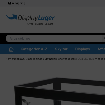
Inloggning
Kategorier A-Z
Skyltar
Displays
Aff
Papperskorg för inomhus
Whiteboard tavlor
Köksrullar & toa
Tillbehär & res
Vrid- / vändbara tavlor
Griffeltavla skylta
Home
/
Displays
/
Glasskåp
/
Glas Vitrinskåp, Showcase Desk Duo, LED-ljus, med lås,