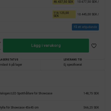
46.437,50 SEK
10.677,50 SEK
/
116.125,00
10.445,00 SEK
/
SEK
Få ett erbjudande
Lägg i varukorg
LAGERSTATUS
LEVERANS TID
ndast 6 på lager
Ej specificerat
Halogen/LED Spotthållare för Showcase
148,75 SEK
Hylla för Showcase 45x45 cm
566,25 SEK