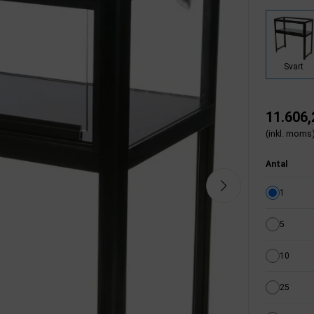
Svart
11.606,
(inkl. moms
Antal
1
5
10
25