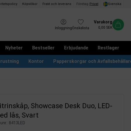
ritetspolicy
Köpvillkor
Frakt och leverans
Företag
/
Privat
Svenska
Varukorg
0,00 SEK
Inloggning
Önskelista
Nyheter
Bestseller
Erbjudande
Restlager
rustning
Kontor
Papperskorgar och Avfallsbehållar
Papperskorgar & Påsar
Förslagslådor & Boxar
itrinskåp, Showcase Desk Duo, LED-
med lås, Svart
unr.:
8413LED