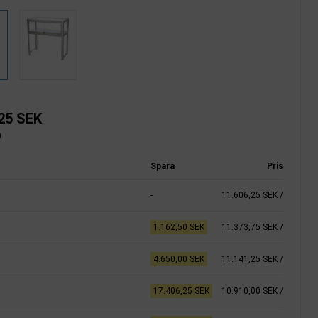
25 SEK
)
Spara
Pris
-
11.606,25 SEK
/
1.162,50 SEK
11.373,75 SEK
/
4.650,00 SEK
11.141,25 SEK
/
17.406,25 SEK
10.910,00 SEK
/