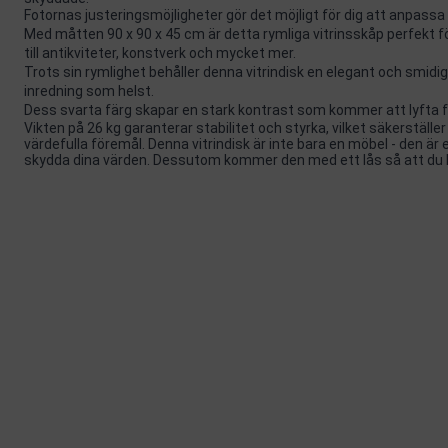
Fotornas justeringsmöjligheter gör det möjligt för dig att anpassa s
Med måtten 90 x 90 x 45 cm är detta rymliga vitrinsskåp perfekt f
till antikviteter, konstverk och mycket mer.
Trots sin rymlighet behåller denna vitrindisk en elegant och smidig p
inredning som helst.
Dess svarta färg skapar en stark kontrast som kommer att lyfta f
Vikten på 26 kg garanterar stabilitet och styrka, vilket säkerställ
värdefulla föremål. Denna vitrindisk är inte bara en möbel - den är 
skydda dina värden. Dessutom kommer den med ett lås så att du k