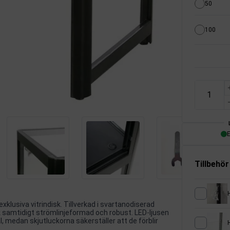
50
100
E
Tillbehör
xklusiva vitrindisk. Tillverkad i svartanodiserad
k samtidigt strömlinjeformad och robust. LED-ljusen
l, medan skjutluckorna säkerställer att de förblir