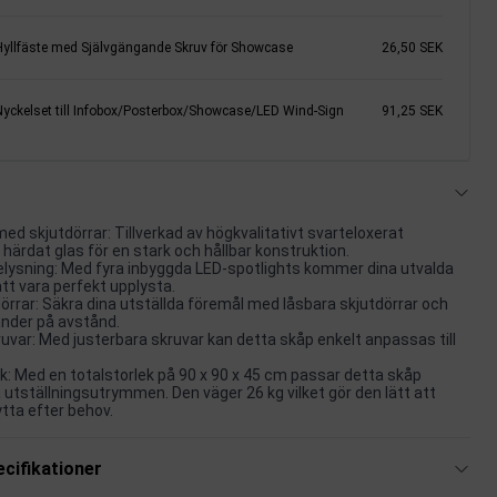
Hyllfäste med Självgängande Skruv för Showcase
26,50 SEK
Nyckelset till Infobox/Posterbox/Showcase/LED Wind-Sign
91,25 SEK
ed skjutdörrar: Tillverkad av högkvalitativt svarteloxerat
härdat glas för en stark och hållbar konstruktion.
lysning: Med fyra inbyggda LED-spotlights kommer dina utvalda
att vara perfekt upplysta.
örrar: Säkra dina utställda föremål med låsbara skjutdörrar och
änder på avstånd.
uvar: Med justerbara skruvar kan detta skåp enkelt anpassas till
ek: Med en totalstorlek på 90 x 90 x 45 cm passar detta skåp
a utställningsutrymmen. Den väger 26 kg vilket gör den lätt att
ytta efter behov.
cifikationer