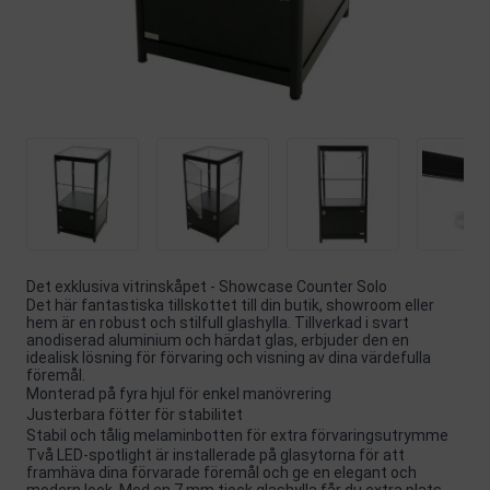
Det exklusiva vitrinskåpet - Showcase Counter Solo
Det här fantastiska tillskottet till din butik, showroom eller
hem är en robust och stilfull glashylla. Tillverkad i svart
anodiserad aluminium och härdat glas, erbjuder den en
idealisk lösning för förvaring och visning av dina värdefulla
föremål.
Monterad på fyra hjul för enkel manövrering
Justerbara fötter för stabilitet
Stabil och tålig melaminbotten för extra förvaringsutrymme
Två LED-spotlight är installerade på glasytorna för att
framhäva dina förvarade föremål och ge en elegant och
modern look. Med en 7 mm tjock glashylla får du extra plats