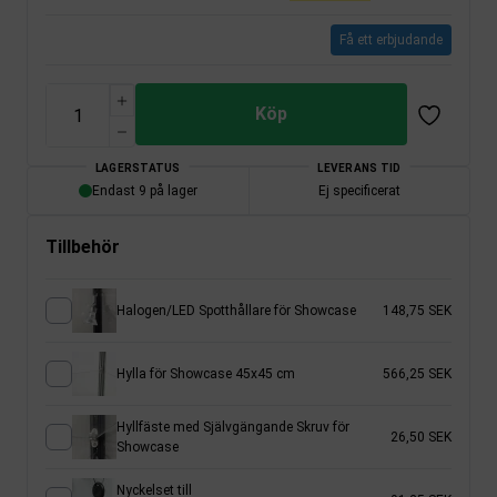
Få ett erbjudande
Köp
LAGERSTATUS
LEVERANS TID
Endast 9 på lager
Ej specificerat
Tillbehör
Halogen/LED Spotthållare för Showcase
148,75 SEK
Hylla för Showcase 45x45 cm
566,25 SEK
Hyllfäste med Självgängande Skruv för
26,50 SEK
Showcase
Nyckelset till