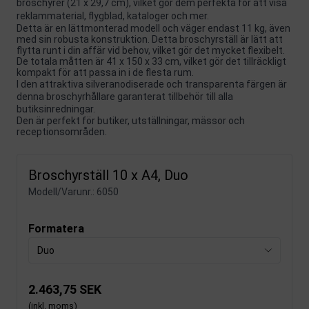
broschyrer (21 x 29,7 cm), vilket gör dem perfekta för att visa
reklammaterial, flygblad, kataloger och mer.
Detta är en lättmonterad modell och väger endast 11 kg, även
med sin robusta konstruktion. Detta broschyrställ är lätt att
flytta runt i din affär vid behov, vilket gör det mycket flexibelt.
De totala måtten är 41 x 150 x 33 cm, vilket gör det tillräckligt
kompakt för att passa in i de flesta rum.
I den attraktiva silveranodiserade och transparenta färgen är
denna broschyrhållare garanterat tillbehör till alla
butiksinredningar.
Den är perfekt för butiker, utställningar, mässor och
receptionsområden.
Broschyrställ 10 x A4, Duo
Modell/Varunr.:
6050
Formatera
Duo
2.463,75 SEK
(inkl. moms)