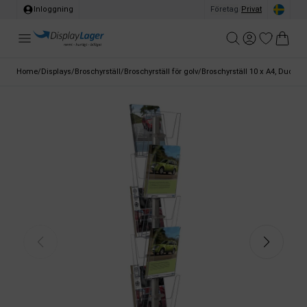
Inloggning
Företag
/
Privat
Home
/
Displays
/
Broschyrställ
/
Broschyrställ för golv
/
Broschyrställ 10 x A4, Duo