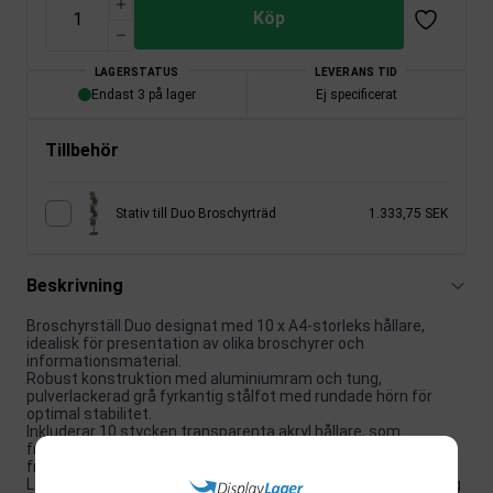
Köp
LAGERSTATUS
LEVERANS TID
Endast 3 på lager
Ej specificerat
Tillbehör
Stativ till Duo Broschyrträd
1.333,75 SEK
Beskrivning
Broschyrställ Duo designat med 10 x A4-storleks hållare,
idealisk för presentation av olika broschyrer och
informationsmaterial.
Robust konstruktion med aluminiumram och tung,
pulverlackerad grå fyrkantig stålfot med rundade hörn för
optimal stabilitet.
Inkluderar 10 stycken transparenta akryl hållare, som
framhäver dina broschyrer utan att ta uppmärksamheten
från innehållet.
Lätt att montera, platsbesparande och effektivt för förvaring