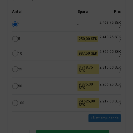
Antal
Spara
Pris
2.463,75 SEK
1
-
/
2.413,75 SEK
5
250,00 SEK
/
2.365,00 SEK
10
987,50 SEK
/
3.718,75
2.315,00 SEK
25
SEK
/
9.875,00
2.266,25 SEK
50
SEK
/
24.625,00
2.217,50 SEK
100
SEK
/
Få ett erbjudande