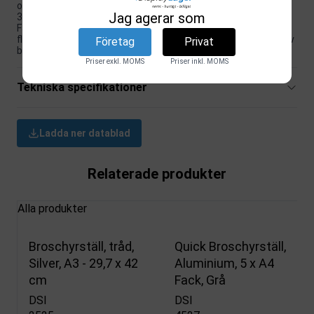
och presentation av A4-broschyrer - totalmått på 41 x 150 x
Jag agerar som
33 cm.
Färgerna silveranodiserad och transparent passar in i de
flesta interiörstilar och skapar en minimalistisk, men attraktiv
Företag
Privat
broschyrställ.
Priser exkl. MOMS
Priser inkl. MOMS
Tekniska specifikationer
Ladda ner datablad
Relaterade produkter
Alla produkter
Broschyrställ, tråd,
Quick Broschyrställ,
Silver, A3 - 29,7 x 42
Aluminium, 5 x A4
cm
Fack, Grå
DSI
DSI