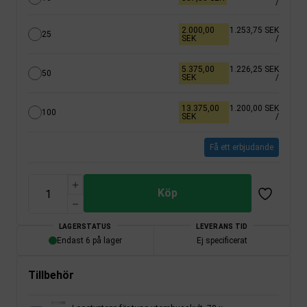
/
2.000,00
1.253,75 SEK
25
SEK
/
5.375,00
1.226,25 SEK
50
SEK
/
13.375,00
1.200,00 SEK
100
SEK
/
Få ett erbjudande
Köp
LAGERSTATUS
LEVERANS TID
Endast 6 på lager
Ej specificerat
Tillbehör