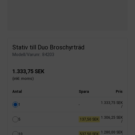
Stativ till Duo Broschyrträd
Modell/Varunr.:
84203
1.333,75 SEK
(inkl. moms)
Antal
Spara
Pris
1.333,75 SEK
1
-
/
1.306,25 SEK
5
137,50 SEK
/
1.280,00 SEK
10
537,50 SEK