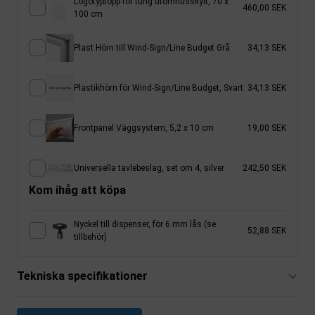
Logotyptopp för tung utomhusskylt, 70 x
460,00 SEK
100 cm
Plast Hörn till Wind-Sign/Line Budget Grå
34,13 SEK
Plastikhörn för Wind-Sign/Line Budget, Svart
34,13 SEK
Frontpanel Väggsystem, 5,2 x 10 cm
19,00 SEK
Universella tavlebeslag, set om 4, silver
242,50 SEK
Kom ihåg att köpa
Nyckel till dispenser, för 6 mm lås (se
52,88 SEK
tillbehör)
Tekniska specifikationer