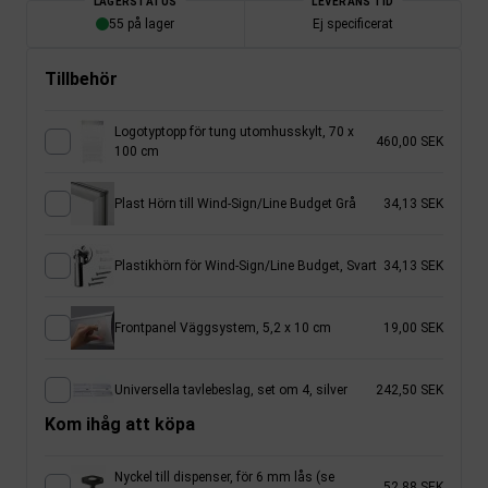
LAGERSTATUS
LEVERANS TID
55 på lager
Ej specificerat
Tillbehör
Logotyptopp för tung utomhusskylt, 70 x
460,00 SEK
100 cm
Plast Hörn till Wind-Sign/Line Budget Grå
34,13 SEK
Plastikhörn för Wind-Sign/Line Budget, Svart
34,13 SEK
Frontpanel Väggsystem, 5,2 x 10 cm
19,00 SEK
Universella tavlebeslag, set om 4, silver
242,50 SEK
Kom ihåg att köpa
Nyckel till dispenser, för 6 mm lås (se
52,88 SEK