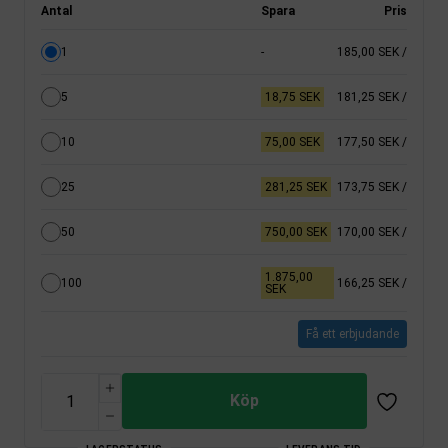
Antal
Spara
Pris
1
-
185,00 SEK
/
5
18,75 SEK
181,25 SEK
/
10
75,00 SEK
177,50 SEK
/
25
281,25 SEK
173,75 SEK
/
50
750,00 SEK
170,00 SEK
/
1.875,00
100
166,25 SEK
/
SEK
Få ett erbjudande
Köp