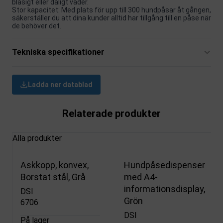
blåsigt eller dåligt väder.
Stor kapacitet: Med plats för upp till 300 hundpåsar åt gången,
säkerställer du att dina kunder alltid har tillgång till en påse när
de behöver det.
Tekniska specifikationer
Ladda ner datablad
Relaterade produkter
Alla produkter
Askkopp, konvex,
Hundpåsedispenser
Borstat stål, Grå
med A4-
informationsdisplay,
DSI
Grön
6706
DSI
På lager