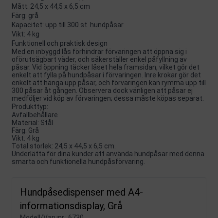
Mått: 24,5 x 44,5 x 6,5 cm
Färg: grå
Kapacitet: upp till 300 st. hundpåsar
Vikt: 4 kg
Funktionell och praktisk design
Med en inbyggd lås förhindrar förvaringen att öppna sig i
oförutsägbart väder, och säkerställer enkel påfyllning av
påsar. Vid öppning täcker låset hela framsidan, vilket gör det
enkelt att fylla på hundpåsar i förvaringen. Inre krokar gör det
enkelt att hänga upp påsar, och förvaringen kan rymma upp till
300 påsar åt gången. Observera dock vänligen att påsar ej
medföljer vid köp av förvaringen; dessa måste köpas separat.
Produkttyp:
Avfallbehållare
Material: Stål
Färg: Grå
Vikt: 4 kg
Total storlek: 24,5 x 44,5 x 6,5 cm.
Underlätta för dina kunder att använda hundpåsar med denna
smarta och funktionella hundpåsförvaring.
Hundpåsedispenser med A4-
informationsdisplay, Grå
Modell/Varunr.:
6730