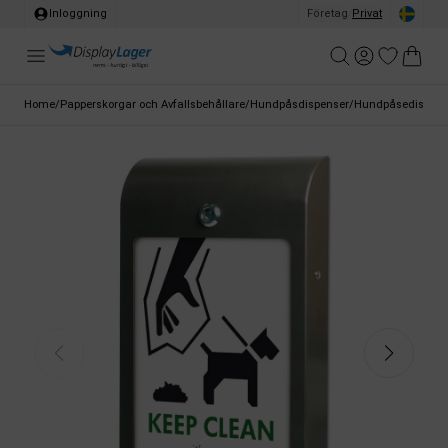
Inloggning
Företag
/
Privat
Home
/
Papperskorgar och Avfallsbehållare
/
Hundpåsdispenser
/
Hundpåsedispense