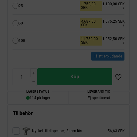
1.750,00
1.100,00 SEK
25
SEK
/
4.687,50
1.076,25 SEK
50
SEK
/
11.750,00
1.052,50 SEK
100
SEK
/
Få ett erbjudande
Köp
LAGERSTATUS
LEVERANS TID
114 på lager
Ej specificerat
Tillbehör
Nyckel till dispenser, 8 mm lås
56,63 SEK