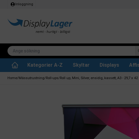
Inloggning
Kategorier A-Z
Skyltar
Displays
Aff
Papperskorg för inomhus
Whiteboard tavlor
Köksrullar & toa
Tillbehär & res
Vrid- / vändbara tavlor
Griffeltavla skylta
Home
/
Mässutrustning
/
Roll-ups
/
Roll up, Mini, Silver, ensidig, kassett, A3 - 29,7 x 4