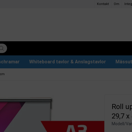
Kontakt
Om
Integ
ischramar
Whiteboard tavlor & Anslagstavlor
Mässut
lettpapper
ervdelar
r
Plakathållare och Plakatställ
Eventtält & Paviljonger
Ljuslåda och Ljusskylt
Glastavlor & Tillbehör
Papper och pennor
2 cm
Roll up
29,7 x
Modell/Var