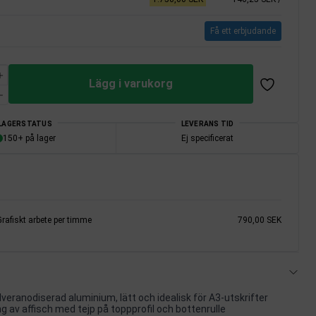
Få ett erbjudande
Lägg i varukorg
LAGERSTATUS
LEVERANS TID
150+ på lager
Ej specificerat
rafiskt arbete per timme
790,00 SEK
silveranodiserad aluminium, lätt och idealisk för A3-utskrifter
g av affisch med tejp på toppprofil och bottenrulle