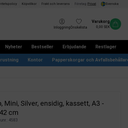
ritetspolicy
Köpvillkor
Frakt och leverans
Företag
/
Privat
Svenska
Varukorg
0,00 SEK
Inloggning
Önskelista
Nyheter
Bestseller
Erbjudande
Restlager
rustning
Kontor
Papperskorgar och Avfallsbehållar
Papperskorgar & Påsar
Förslagslådor & Boxar
, Mini, Silver, ensidig, kassett, A3 -
 42 cm
unr.:
4583