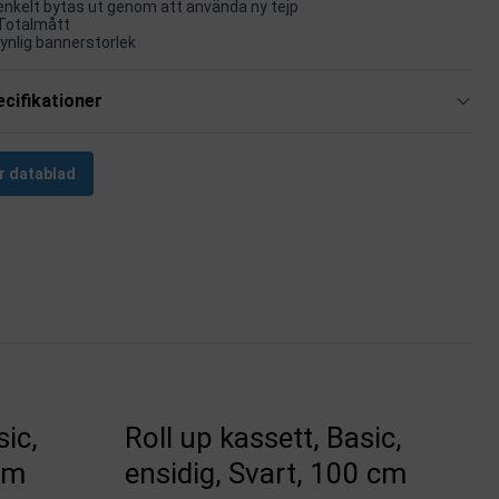
enkelt bytas ut genom att använda ny tejp
Totalmått
synlig bannerstorlek
cifikationer
r datablad
sic,
Roll up kassett, Basic,
cm
ensidig, Svart, 100 cm