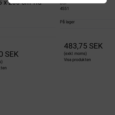
5 x 200 cm Trä
DSI
4551
På lager
483,75 SEK
0 SEK
(exkl. moms)
Visa produkten
s)
kten