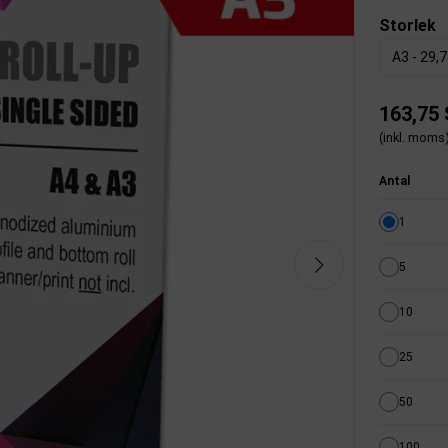
Storlek
A3 - 29,
163,75
(inkl. moms
Antal
1
5
10
25
50
100