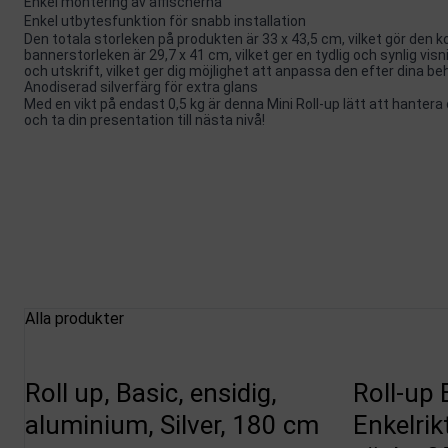
Enkel montering av affischerna
Enkel utbytesfunktion för snabb installation
Den totala storleken på produkten är 33 x 43,5 cm, vilket gör den 
bannerstorleken är 29,7 x 41 cm, vilket ger en tydlig och synlig vi
och utskrift, vilket ger dig möjlighet att anpassa den efter dina b
Anodiserad silverfärg för extra glans
Med en vikt på endast 0,5 kg är denna Mini Roll-up lätt att hantera
och ta din presentation till nästa nivå!
Alla produkter
Roll up, Basic, ensidig,
Roll-up
aluminium, Silver, 180 cm
Enkelrik