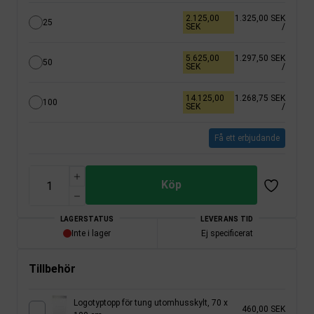
2.125,00
1.325,00 SEK
25
SEK
/
5.625,00
1.297,50 SEK
50
SEK
/
14.125,00
1.268,75 SEK
100
SEK
/
Få ett erbjudande
Köp
LAGERSTATUS
LEVERANS TID
Inte i lager
Ej specificerat
Tillbehör
Logotyptopp för tung utomhusskylt, 70 x
460,00 SEK