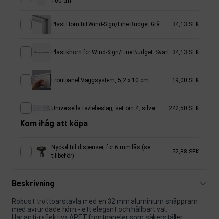
100 cm
Plast Hörn till Wind-Sign/Line Budget Grå
34,13 SEK
Plastikhörn för Wind-Sign/Line Budget, Svart
34,13 SEK
Frontpanel Väggsystem, 5,2 x 10 cm
19,00 SEK
Universella tavlebeslag, set om 4, silver
242,50 SEK
Kom ihåg att köpa
Nyckel till dispenser, för 6 mm lås (se
52,88 SEK
tillbehör)
Beskrivning
Robust trottoarstavla med en 32 mm aluminium snäppram
med avrundade hörn - ett elegant och hållbart val.
Har anti-reflektiva APET frontpaneler som säkerställer