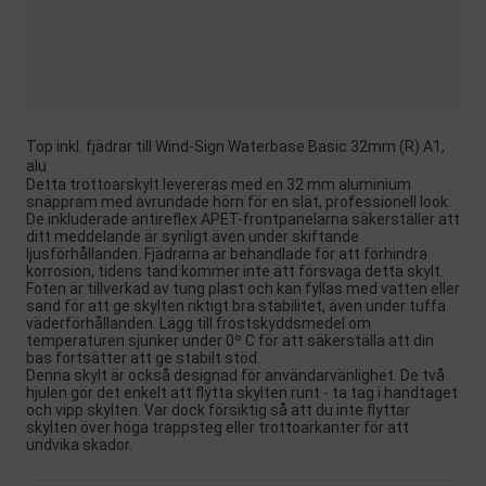
Top inkl. fjädrar till Wind-Sign Waterbase Basic 32mm (R) A1,
alu
Detta trottoarskylt levereras med en 32 mm aluminium
snäppram med avrundade hörn för en slät, professionell look.
De inkluderade antireflex APET-frontpanelarna säkerställer att
ditt meddelande är synligt även under skiftande
ljusförhållanden. Fjädrarna är behandlade för att förhindra
korrosion, tidens tand kommer inte att försvaga detta skylt.
Foten är tillverkad av tung plast och kan fyllas med vatten eller
sand för att ge skylten riktigt bra stabilitet, även under tuffa
väderförhållanden. Lägg till frostskyddsmedel om
temperaturen sjunker under 0º C för att säkerställa att din
bas fortsätter att ge stabilt stöd.
Denna skylt är också designad för användarvänlighet. De två
hjulen gör det enkelt att flytta skylten runt - ta tag i handtaget
och vipp skylten. Var dock försiktig så att du inte flyttar
skylten över höga trappsteg eller trottoarkanter för att
undvika skador.