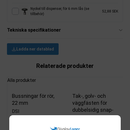
Nyckel till dispenser, för 6 mm lås (se
52,88 SEK
tillbehör)
Tekniska specifikationer
Ladda ner datablad
Relaterade produkter
Alla produkter
Bussningar för rör,
Tak-, golv- och
22 mm
väggfästen för
dubbelsidig snap-
DSI
ram
1924
DSI
På lager