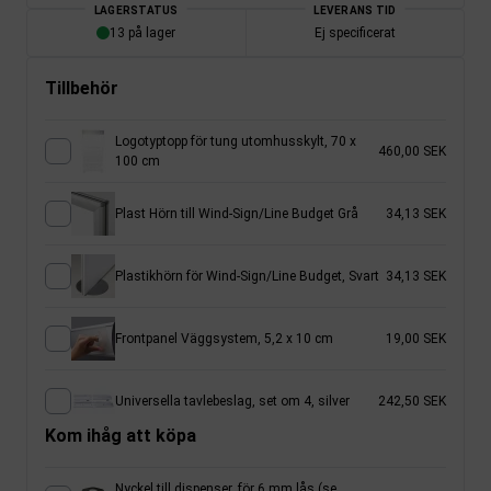
LAGERSTATUS
LEVERANS TID
13 på lager
Ej specificerat
Tillbehör
Logotyptopp för tung utomhusskylt, 70 x
460,00 SEK
100 cm
Plast Hörn till Wind-Sign/Line Budget Grå
34,13 SEK
Plastikhörn för Wind-Sign/Line Budget, Svart
34,13 SEK
Frontpanel Väggsystem, 5,2 x 10 cm
19,00 SEK
Universella tavlebeslag, set om 4, silver
242,50 SEK
Kom ihåg att köpa
Nyckel till dispenser, för 6 mm lås (se