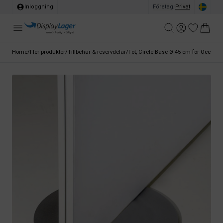
Inloggning
Företag
/
Privat
Home
/
Fler produkter
/
Tillbehär & reservdelar
/
Fot, Circle Base Ø 45 cm för Ocean W