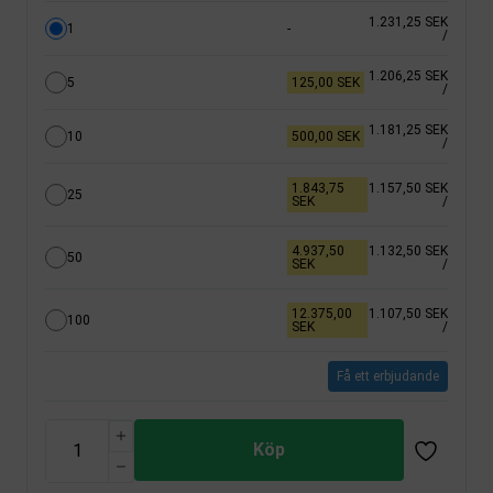
1.231,25 SEK
1
-
/
1.206,25 SEK
5
125,00 SEK
/
1.181,25 SEK
10
500,00 SEK
/
1.843,75
1.157,50 SEK
25
SEK
/
4.937,50
1.132,50 SEK
50
SEK
/
12.375,00
1.107,50 SEK
100
SEK
/
Få ett erbjudande
Köp